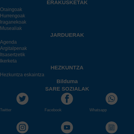
ERAKUSKETAK
Oraingoak
Hurrengoak
Iraganekoak
Musealiak
JARDUERAK
Agenda
Argitalpenak
Itsasertzetik
Ikerketa
HEZKUNTZA
Hezkuntza eskaintza
Bilduma
SARE SOZIALAK
Twitter
Facebook
Whatsapp