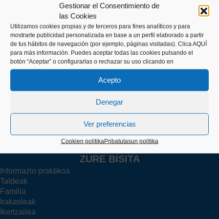
Gestionar el Consentimiento de
las Cookies
Utilizamos cookies propias y de terceros para fines analíticos y para
mostrarte publicidad personalizada en base a un perfil elaborado a partir
de tus hábitos de navegación (por ejemplo, páginas visitadas).
Clica AQUÍ
Kaiko pasealekua, 24
para más información. Puedes aceptar todas las cookies pulsando el
20003 Donostia (Gipuzkoa)
botón “Aceptar” o configurarlas o rechazar su uso clicando en
Acepto
+34 943 43 00 51
Denegar
Ver preferencias
info@itsasmuseoa.eus
Cookien politika
Pribatutasun politika
ZURE BISITA
Informazio praktikoa
Taldeak
Familia
Irakasleak
Ikertzailea