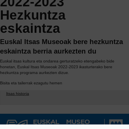
2022-2023
Hezkuntza
eskaintza
Euskal Itsas Museoak bere hezkuntza
eskaintza berria aurkezten du
Euskal itsas kultura eta ondarea gerturatzeko etengabeko bide
honetan, Euskal Itsas Museoak 2022-2023 ikasturterako bere
hezkuntza programa aurkezten dizue.
Bisita eta tailerrak ezagutu hemen
Itsas historia