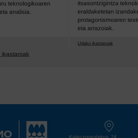
itsasontzigintza teknol
uru teknologikoaren
eraldaketetan izandak
eta analisia.
protagonismoaren test
eta arrazoiak.
Udako ikastaroak
 ikastaroak
Kaiko pasealekua, 24