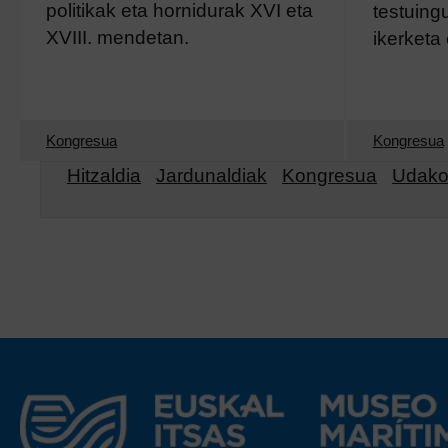
politikak eta hornidurak XVI eta
testuing
XVIII. mendetan.
ikerketa 
Kongresua
Kongresua
Hitzaldia
Jardunaldiak
Kongresua
Udako