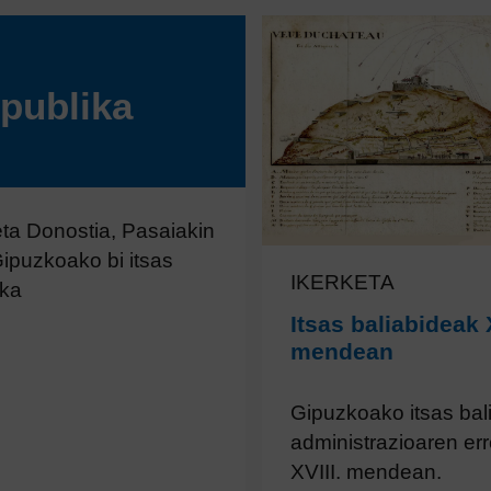
epublika
eta Donostia, Pasaiakin
Gipuzkoako bi itsas
IKERKETA
ika
Itsas baliabideak X
mendean
Gipuzkoako itsas bal
administrazioaren er
XVIII. mendean.