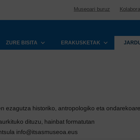
Museoari buruz
Kolabor
ZURE BISITA
ERAKUSKETAK
JARD
en ezagutza historiko, antropologiko eta ondarekoare
urkituko dituzu, hainbat formatutan
ntsula
info@itsasmuseoa.eus