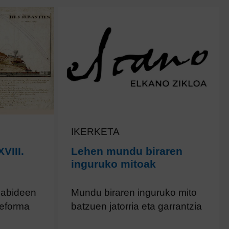
IKERKETA
VIII.
Lehen mundu biraren
inguruko mitoak
iabideen
Mundu biraren inguruko mito
reforma
batzuen jatorria eta garrantzia