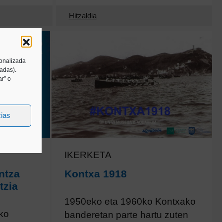
Hitzaldia
sonalizada
tadas).
r” o
cias
IKERKETA
ntza
Kontxa 1918
tzia
1950eko eta 1960ko Kontxako
ko
banderetan parte hartu zuten