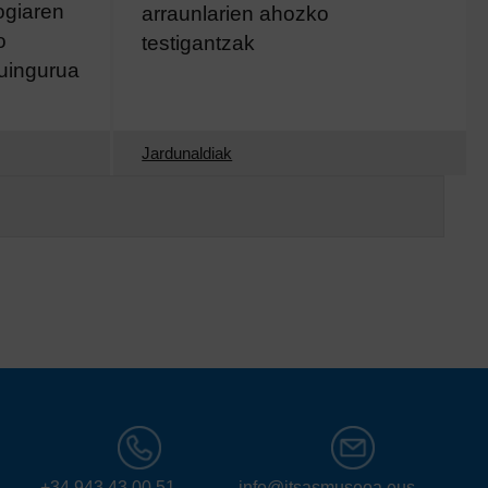
ogiaren
arraunlarien ahozko
o
testigantzak
uingurua
Jardunaldiak
+34 943 43 00 51
info@itsasmuseoa.eus