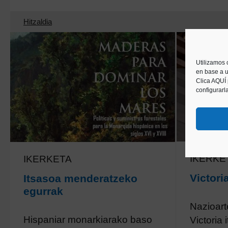
Hitzaldia
Utilizamos 
en base a u
Clica AQUÍ
configurarl
IKERKE
IKERKETA
Victori
Itsasoa menderatzeko
egurrak
Nazioart
Hispaniar monarkiarako baso
Victoria 