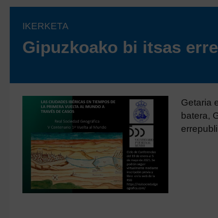
IKERKETA
Gipuzkoako bi itsas err
Getaria 
batera, 
errepubl