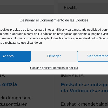
Hitzaldia
Gestionar el Consentimiento de las Cookies
cookies propias y de terceros para fines analíticos y para mostrarte publicidad per
n perfil elaborado a partir de tus hábitos de navegación (por ejemplo, páginas visi
para más información. Puedes aceptar todas las cookies pulsando el botón “Acepta
as o rechazar su uso clicando en
Acepto
Denegar
Ver preferen
Cookien politika
Pribatutasun politika
TA
IKERKETA
a ontzia
Euskal itsasontzigi
eta Victoria itsason
eko kongresua:
Euskadik mendebalde
itsasontziaren