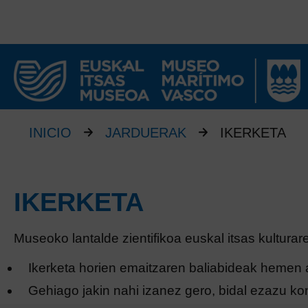
INICIO
JARDUERAK
IKERKETA
IKERKETA
Museoko lantalde zientifikoa euskal itsas kulturar
Ikerketa horien emaitzaren baliabideak hemen a
Gehiago jakin nahi izanez gero, bidal ezazu ko