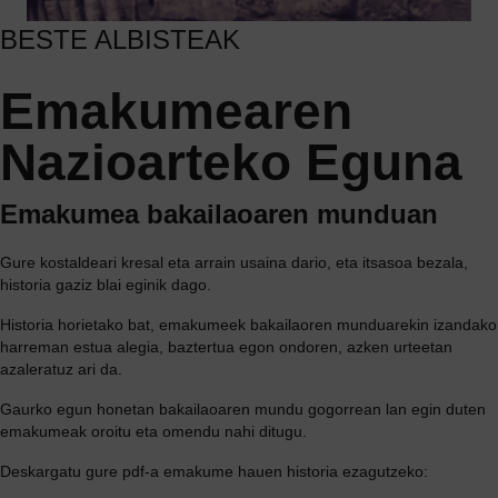
BESTE ALBISTEAK
Emakumearen
Nazioarteko Eguna
Emakumea bakailaoaren munduan
Gure kostaldeari kresal eta arrain usaina dario, eta itsasoa bezala,
historia gaziz blai eginik dago.
Historia horietako bat, emakumeek bakailaoren munduarekin izandako
harreman estua alegia, baztertua egon ondoren, azken urteetan
azaleratuz ari da.
Gaurko egun honetan bakailaoaren mundu gogorrean lan egin duten
emakumeak oroitu eta omendu nahi ditugu.
Deskargatu gure pdf-a emakume hauen historia ezagutzeko: