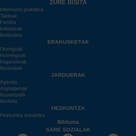
ZURE BISITA
Informazio praktikoa
Taldeak
Familia
Irakasleak
Ikertzailea
ERAKUSKETAK
Oraingoak
Hurrengoak
Iraganekoak
Musealiak
JARDUERAK
Agenda
Argitalpenak
Itsasertzetik
Ikerketa
HEZKUNTZA
Hezkuntza eskaintza
Bilduma
SARE SOZIALAK