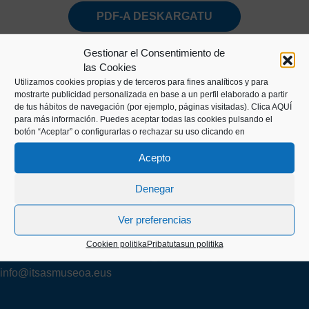
PDF-A DESKARGATU
Gestionar el Consentimiento de
las Cookies
Utilizamos cookies propias y de terceros para fines analíticos y para
mostrarte publicidad personalizada en base a un perfil elaborado a partir
de tus hábitos de navegación (por ejemplo, páginas visitadas).
Clica AQUÍ
para más información. Puedes aceptar todas las cookies pulsando el
botón “Aceptar” o configurarlas o rechazar su uso clicando en
Kaiko pasealekua, 24
Acepto
20003 Donostia (Gipuzkoa)
Denegar
Ver preferencias
+34 943 43 00 51
Cookien politika
Pribatutasun politika
info@itsasmuseoa.eus