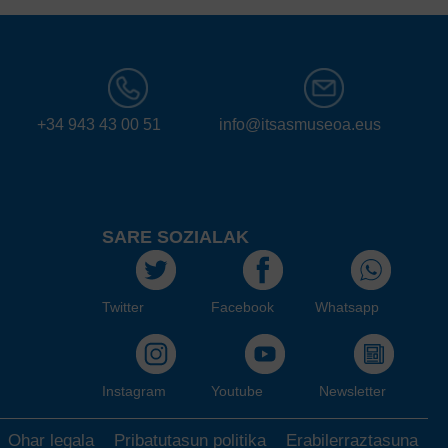
+34 943 43 00 51
info@itsasmuseoa.eus
SARE SOZIALAK
Twitter
Facebook
Whatsapp
Instagram
Youtube
Newsletter
Ohar legala
Pribatutasun politika
Erabilerraztasuna