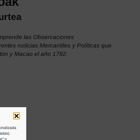
oak
urtea
omprende las Observaciones
rentes noticias Mercantiles y Políticas que
tón y Macao el año 1792.
sonalizada
tadas).
r” o