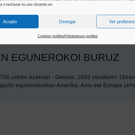
as o rechazar su uso clicando en
Acepto
Denegar
Ver preferen
Cookien politika
Pribatutasun politika
EN EGUNEROKOI BURUZ
755.urteko azaroan - Getaria, 1803 otsailaren 15ean
bigazio egunerokoetan Amerika, Asia eta Europa zeha