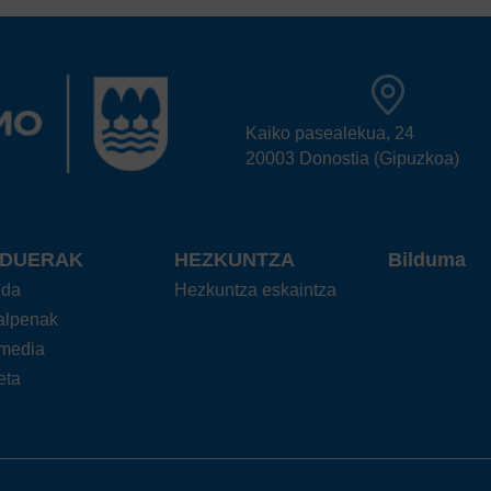
Kaiko pasealekua, 24
20003 Donostia (Gipuzkoa)
RDUERAK
HEZKUNTZA
Bilduma
nda
Hezkuntza eskaintza
talpenak
imedia
eta