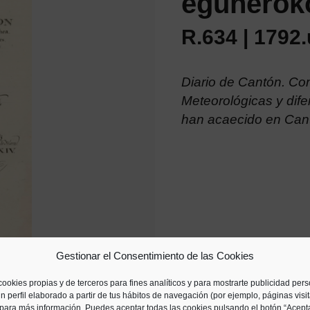
egunerok
R.634 | 1792.
Diario de Cantón. C
Meteorológicas y dife
han acaecido en Can
Gestionar el Consentimiento de las Cookies
cookies propias y de terceros para fines analíticos y para mostrarte publicidad per
n perfil elaborado a partir de tus hábitos de navegación (por ejemplo, páginas visi
para más información. Puedes aceptar todas las cookies pulsando el botón “Acepta