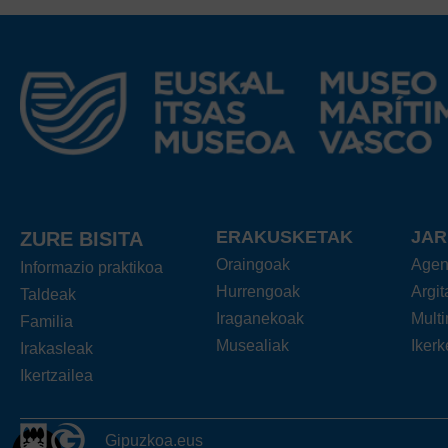
ERAKUSKETAK
JA
ZURE BISITA
Oraingoak
Age
Informazio praktikoa
Hurrengoak
Argi
Taldeak
Iraganekoak
Mult
Familia
Musealiak
Ikerk
Irakasleak
Ikertzailea
Gipuzkoa.eus