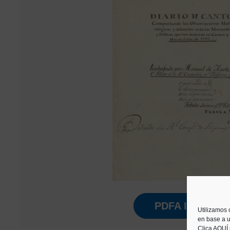
PDFA IKUSI
Utilizamos 
en base a u
Clica AQUÍ