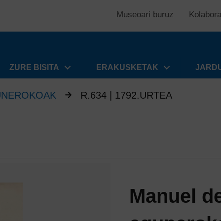
Museoari buruz
Kolabor
ZURE BISITA
ERAKUSKETAK
JARD
UNEROKOAK
R.634 | 1792.URTEA
Manuel d