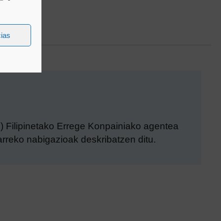
cias
) Filipinetako Errege Konpainiako agentea
rreko nabigazioak deskribatzen ditu.