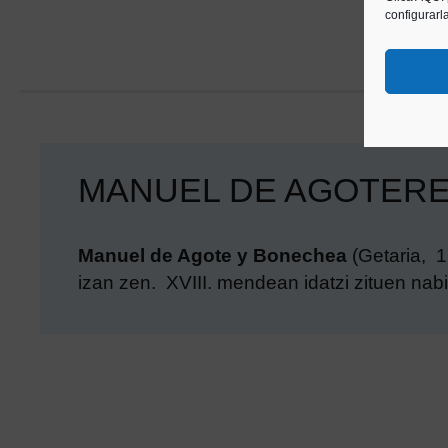
configurarl
MANUEL DE AGOTER
Manuel de Agote y Bonechea
(Getaria, 1
izan zen. XVIII. mendean idatzi zituen na