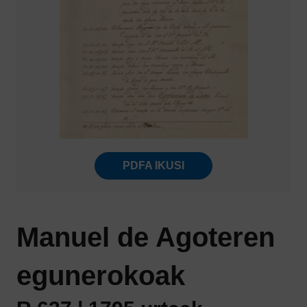
PDFA IKUSI
Manuel de Agoteren
egunerokoak