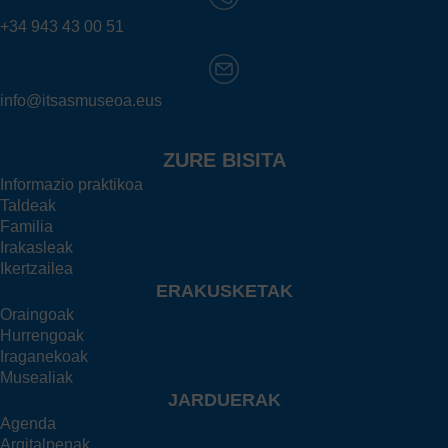
+34 943 43 00 51
info@itsasmuseoa.eus
ZURE BISITA
Informazio praktikoa
Taldeak
Familia
Irakasleak
Ikertzailea
ERAKUSKETAK
Oraingoak
Hurrengoak
Iraganekoak
Musealiak
JARDUERAK
Agenda
Argitalpenak