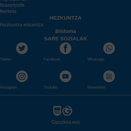
Itsasertzetik
Ikerketa
HEZKUNTZA
Hezkuntza eskaintza
Bilduma
SARE SOZIALAK
Twitter
Facebook
Whatsapp
Instagram
Youtube
Newsletter
Gipuzkoa.eus