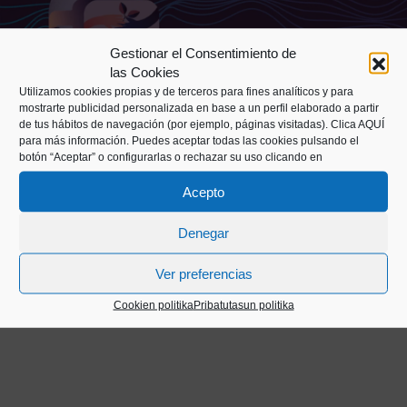
Gestionar el Consentimiento de
las Cookies
Utilizamos cookies propias y de terceros para fines analíticos y para
mostrarte publicidad personalizada en base a un perfil elaborado a partir
de tus hábitos de navegación (por ejemplo, páginas visitadas).
Clica AQUÍ
para más información. Puedes aceptar todas las cookies pulsando el
botón “Aceptar” o configurarlas o rechazar su uso clicando en
Ikerketa
Acepto
Denegar
Ver preferencias
Cookien politika
Pribatutasun politika