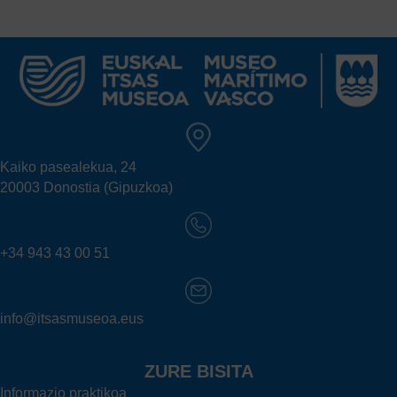
Kaiko pasealekua, 24
20003 Donostia (Gipuzkoa)
+34 943 43 00 51
info@itsasmuseoa.eus
ZURE BISITA
Informazio praktikoa