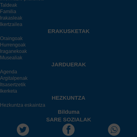
Taldeak
Familia
Irakasleak
Ikertzailea
ERAKUSKETAK
Oraingoak
Hurrengoak
Iraganekoak
Musealiak
JARDUERAK
Agenda
Argitalpenak
Itsasertzetik
Ikerketa
HEZKUNTZA
Hezkuntza eskaintza
Bilduma
SARE SOZIALAK