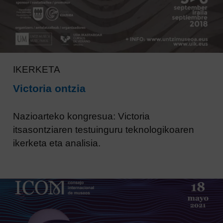
IKERKETA
Victoria ontzia
Nazioarteko kongresua: Victoria
itsasontziaren testuinguru teknologikoaren
ikerketa eta analisia.