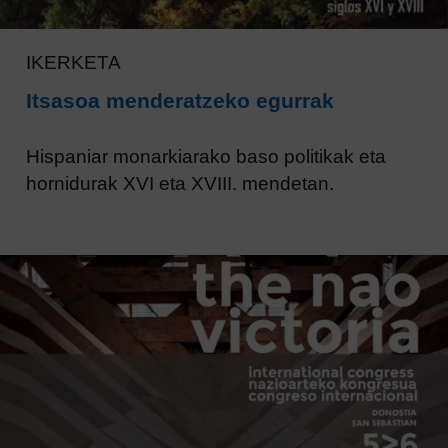
IKERKETA
Itsasoa menderatzeko egurrak
Hispaniar monarkiarako baso politikak eta
hornidurak XVI eta XVIII. mendetan.