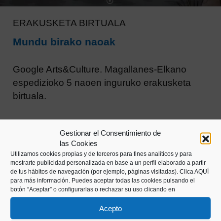
ERAKUSKETA BIRTUALA
Mundu birako naoak
Google Arts&Culture. Magallanes-Elkano
espedizioko 5 naoen inguruko erakusketa
birtuala.
Gestionar el Consentimiento de
las Cookies
Utilizamos cookies propias y de terceros para fines analíticos y para
mostrarte publicidad personalizada en base a un perfil elaborado a partir
de tus hábitos de navegación (por ejemplo, páginas visitadas).
Clica AQUÍ
para más información. Puedes aceptar todas las cookies pulsando el
botón “Aceptar” o configurarlas o rechazar su uso clicando en
Acepto