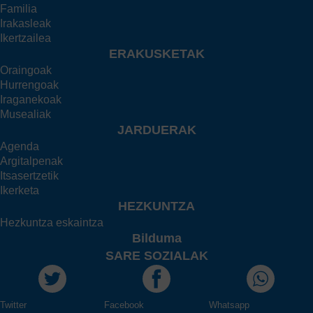
Familia
Irakasleak
Ikertzailea
ERAKUSKETAK
Oraingoak
Hurrengoak
Iraganekoak
Musealiak
JARDUERAK
Agenda
Argitalpenak
Itsasertzetik
Ikerketa
HEZKUNTZA
Hezkuntza eskaintza
Bilduma
SARE SOZIALAK
Twitter
Facebook
Whatsapp