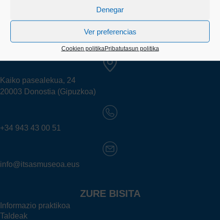
Denegar
Ver preferencias
Cookien politika
Pribatutasun politika
Kaiko pasealekua, 24
20003 Donostia (Gipuzkoa)
+34 943 43 00 51
info@itsasmuseoa.eus
ZURE BISITA
Informazio praktikoa
Taldeak