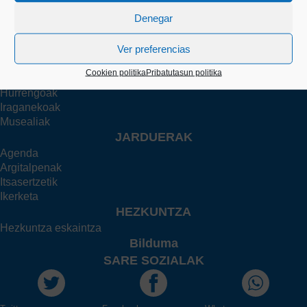
Taldeak
Denegar
Familia
Irakasleak
Ikertzailea
Ver preferencias
ERAKUSKETAK
Cookien politika
Pribatutasun politika
Oraingoak
Hurrengoak
Iraganekoak
Musealiak
JARDUERAK
Agenda
Argitalpenak
Itsasertzetik
Ikerketa
HEZKUNTZA
Hezkuntza eskaintza
Bilduma
SARE SOZIALAK