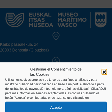
Kaiko pasealekua, 24
20003 Donostia (Gipuzkoa)
+34 943 43 00 51
Gestionar el Consentimiento de
las Cookies
Utilizamos cookies propias y de terceros para fines analíticos y para
mostrarte publicidad personalizada en base a un perfil elaborado a partir
info@itsasmuseoa.eus
de tus hábitos de navegación (por ejemplo, páginas visitadas).
Clica AQUÍ
para más información. Puedes aceptar todas las cookies pulsando el
botón “Aceptar” o configurarlas o rechazar su uso clicando en
ZURE BISITA
Acepto
Informazio praktikoa