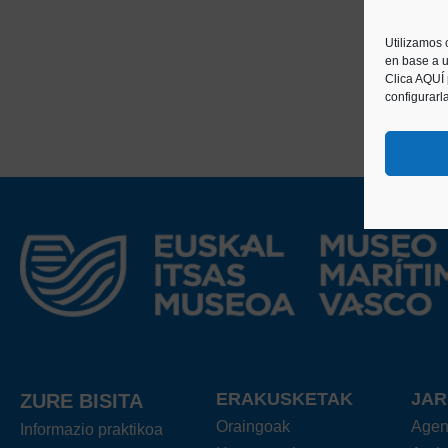
Utilizamos 
en base a u
Clica AQUÍ
configurarl
ERAKUSKETAK
JA
ZURE BISITA
Oraingoak
Age
Informazio praktikoa