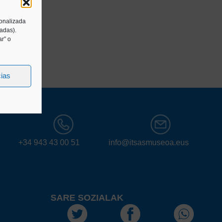
sonalizada
tadas).
r” o
cias
+34 943 43 00 51
info@itsasmuseoa.eus
SARE SOZIALAK