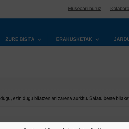
Museoari buruz
Kolabor
ZURE BISITA
ERAKUSKETAK
JARD
dugu, ezin dugu bilatzen ari zarena aurkitu. Saiatu beste bilake