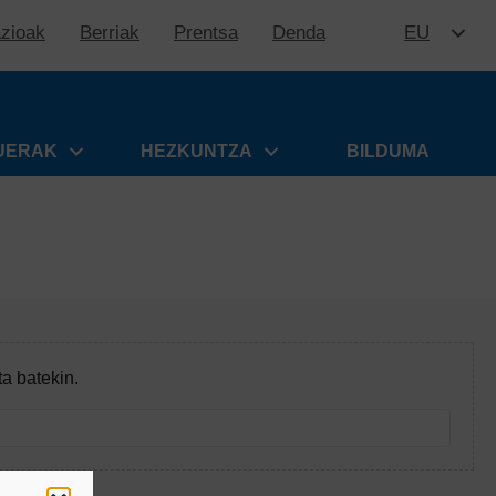
azioak
Berriak
Prentsa
Denda
EU
EDUKIR
UERAK
HEZKUNTZA
BILDUMA
ta batekin.