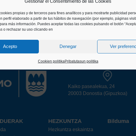
Gestionar el Consentimiento de las Cookies
cookies propias y de terceros para fines analíticos y para mostrarte publicidad per
n perfil elaborado a partir de tus hábitos de navegación (por ejemplo, páginas visi
para más información. Puedes aceptar todas las cookies pulsando el botón “Acepta
as o rechazar su uso clicando en
Acepto
Denegar
Ver preferen
Cookien politika
Pribatutasun politika
Kaiko pasealekua, 24
20003 Donostia (Gipuzkoa)
RDUERAK
HEZKUNTZA
Bilduma
nda
Hezkuntza eskaintza