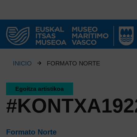
INICIO
FORMATO NORTE
Egoitza artistikoa
#KONTXA192
Formato Norte