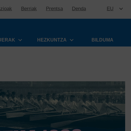
azioak
Berriak
Prentsa
Denda
EU
EDUKIR
UERAK
HEZKUNTZA
BILDUMA