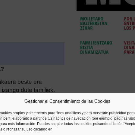
a?
lakaera beste era
izango dute familiek.
asaren
bidez, geure
Gestionar el Consentimiento de las Cookies
cookies propias y de terceros para fines analíticos y para mostrarte publicidad per
n perfil elaborado a partir de tus hábitos de navegación (por ejemplo, páginas visi
para más información. Puedes aceptar todas las cookies pulsando el botón “Acepta
as o rechazar su uso clicando en