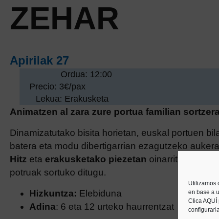
ZEHAR
Apirilak 27
Ordua: 12:00
Precio: 3€/pax
Lekua: Erakusketa
Animatzen al zara zure portua familian sortzer
Dinamizatutako bisita horietan, euskal portuen bi
batera eta modu dibertigarrian ezagutzeko aukera 
Hitz
eta
erakusketako piezetan
oinarritutako
jol
potruak sortuko ditugu.
Utilizamos 
Hizkuntza:
Elebiduna
en base a u
Clica AQUÍ
Adina
: 6 eta 12 urteko haurrentzat
configurarl