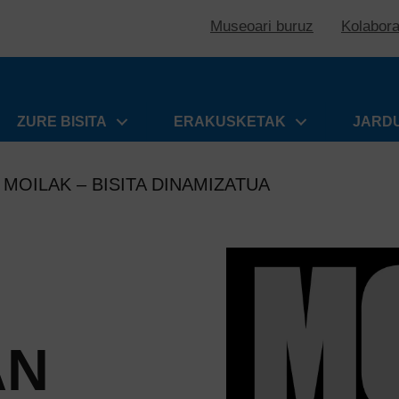
Museoari buruz
Kolabor
ZURE BISITA
ERAKUSKETAK
JARD
MOILAK – BISITA DINAMIZATUA
AN