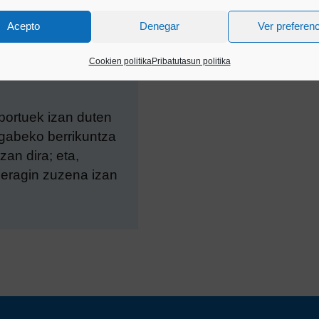
Acepto
Denegar
Ver preferen
Cookien politika
Pribatutasun politika
ortuek izan duten
engabeko berrikuntza
an dira; eta,
n eragin zuzena izan