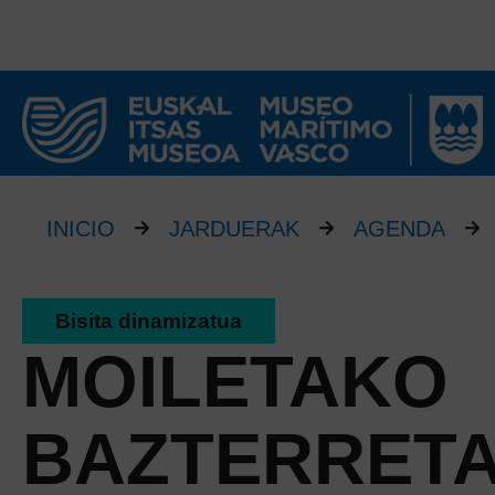
INICIO
JARDUERAK
AGENDA
Bisita dinamizatua
MOILETAKO
BAZTERRET