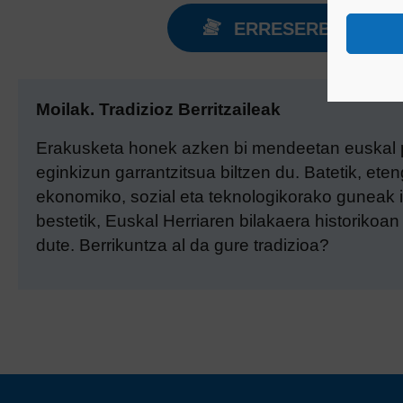
ERRESERBA EGIN
Moilak. Tradizioz Berritzaileak
Erakusketa honek azken bi mendeetan euskal p
eginkizun garrantzitsua biltzen du. Batetik, et
ekonomiko, sozial eta teknologikorako guneak iz
bestetik, Euskal Herriaren bilakaera historikoa
dute. Berrikuntza al da gure tradizioa?