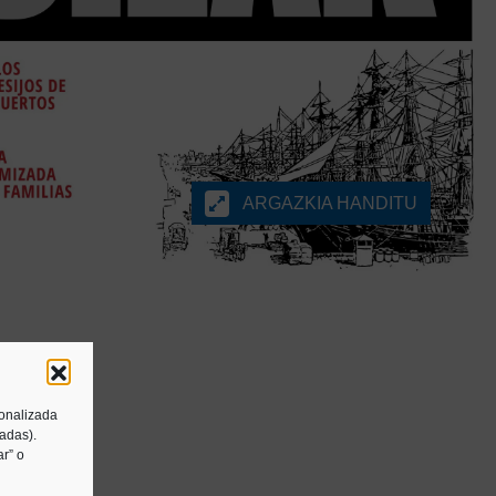
ARGAZKIA HANDITU
sonalizada
tadas).
r” o