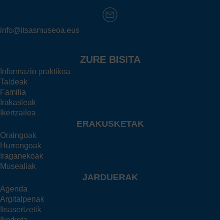
info@itsasmuseoa.eus
ZURE BISITA
Informazio praktikoa
Taldeak
Familia
Irakasleak
Ikertzailea
ERAKUSKETAK
Oraingoak
Hurrengoak
Iraganekoak
Musealiak
JARDUERAK
Agenda
Argitalpenak
Itsasertzetik
Ikerketa