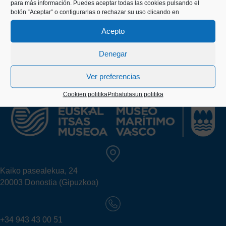
para más información. Puedes aceptar todas las cookies pulsando el
garatzea.
botón “Aceptar” o configurarlas o rechazar su uso clicando en
Acepto
Denegar
Ver preferencias
Cookien politika
Pribatutasun politika
Kaiko pasealekua, 24
20003 Donostia (Gipuzkoa)
+34 943 43 00 51