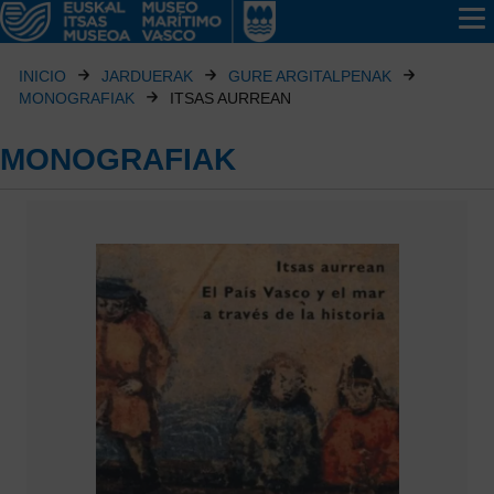
INICIO
JARDUERAK
GURE ARGITALPENAK
MONOGRAFIAK
ITSAS AURREAN
MONOGRAFIAK