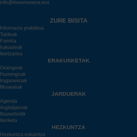
info@itsasmuseoa.eus
ZURE BISITA
Informazio praktikoa
Taldeak
Familia
Irakasleak
Ikertzailea
ERAKUSKETAK
Oraingoak
Hurrengoak
Iraganekoak
Musealiak
JARDUERAK
Agenda
Argitalpenak
Itsasertzetik
Ikerketa
HEZKUNTZA
Hezkuntza eskaintza