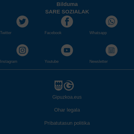
Bilduma
SARE SOZIALAK
Twitter
Facebook
Whatsapp
Instagram
Youtube
Newsletter
Gipuzkoa.eus
Ohar legala
Pribatutasun politika