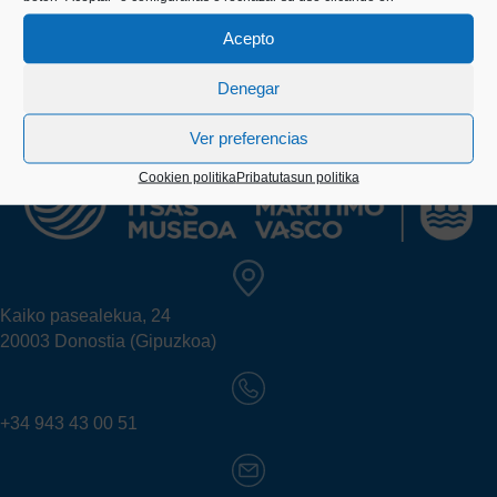
Acepto
Denegar
Ver preferencias
Cookien politika
Pribatutasun politika
Kaiko pasealekua, 24
20003 Donostia (Gipuzkoa)
+34 943 43 00 51