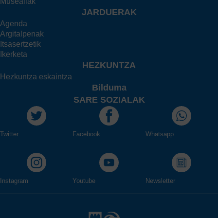
Musealiak
JARDUERAK
Agenda
Argitalpenak
Itsasertzetik
Ikerketa
HEZKUNTZA
Hezkuntza eskaintza
Bilduma
SARE SOZIALAK
Twitter
Facebook
Whatsapp
Instagram
Youtube
Newsletter