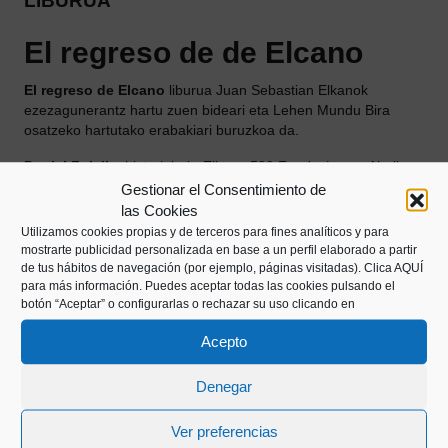
LIBURUA
El regreso de de Elcano
El regreso de Elcano
liburua Juan Sebastian Elkanok
ezezagunerantz hartu zuen bideari eta Lehen Mundu Bira
osatzeko hartutako erabakiari buruzkoa da.
Daniel Zulaika
historialaria
Elkano 500 Fundazioa
ren Aholku
Batzordeko kide da eta Juan Sebastian Elcano eta lehen
Gestionar el Consentimiento de
mundu birari buruzko hainbat liburu eta artikulu argitaratu ditu.
las Cookies
Utilizamos cookies propias y de terceros para fines analíticos y para
Artikulua
mostrarte publicidad personalizada en base a un perfil elaborado a partir
de tus hábitos de navegación (por ejemplo, páginas visitadas).
Clica AQUÍ
para más información. Puedes aceptar todas las cookies pulsando el
botón “Aceptar” o configurarlas o rechazar su uso clicando en
Acepto
Denegar
Ver preferencias