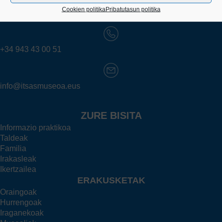
Kaiko pasealekua, 24
Cookien politika
Pribatutasun politika
20003 Donostia (Gipuzkoa)
+34 943 43 00 51
info@itsasmuseoa.eus
ZURE BISITA
Informazio praktikoa
Taldeak
Familia
Irakasleak
Ikertzailea
ERAKUSKETAK
Oraingoak
Hurrengoak
Iraganekoak