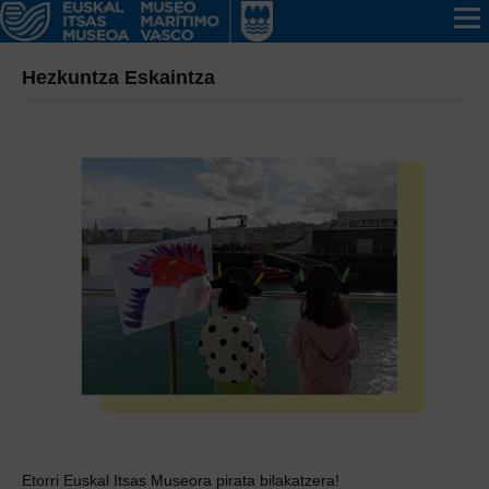
Hezkuntza Eskaintza
Etorri Euskal Itsas Museora pirata bilakatzera!