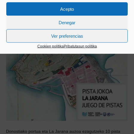
Read More
Acepto
Denegar
Ver preferencias
Cookien politika
Pribatutasun politika
Donostiako portua eta La Jarana auzoa ezagutzeko 10 pista