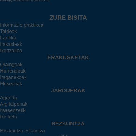
ZURE BISITA
Informazio praktikoa
Taldeak
Familia
Irakasleak
Ikertzailea
ERAKUSKETAK
Oraingoak
Hurrengoak
Iraganekoak
Musealiak
JARDUERAK
Agenda
Argitalpenak
Itsasertzetik
Ikerketa
HEZKUNTZA
Hezkuntza eskaintza