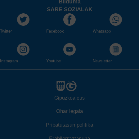
Bilduma
SARE SOZIALAK
Twitter
Facebook
Whatsapp
Instagram
Youtube
Newsletter
Gipuzkoa.eus
Ohar legala
Pribatutasun politika
Erabilerraztasuna