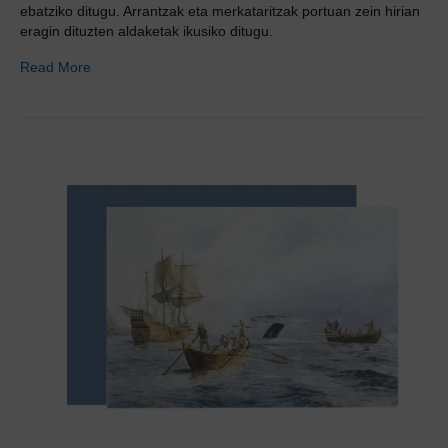
ebatziko ditugu. Arrantzak eta merkataritzak portuan zein hirian
eragin dituzten aldaketak ikusiko ditugu.
Read More