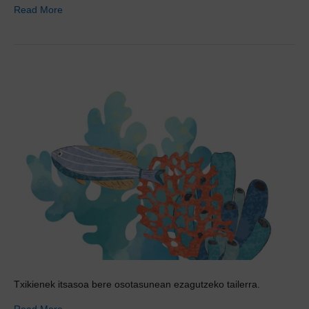
Read More
Txikienek itsasoa bere osotasunean ezagutzeko tailerra.
Read More