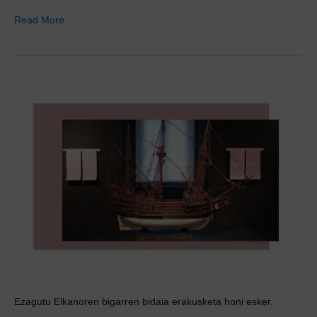
Read More
Ezagutu Elkanoren bigarren bidaia erakusketa honi esker.