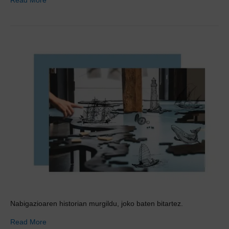
Nabigazioaren historian murgildu, joko baten bitartez.
Read More