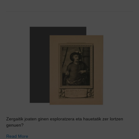
Zergaitik joaten ginen esploratzera eta hauetatik zer lortzen
genuen?
Read More