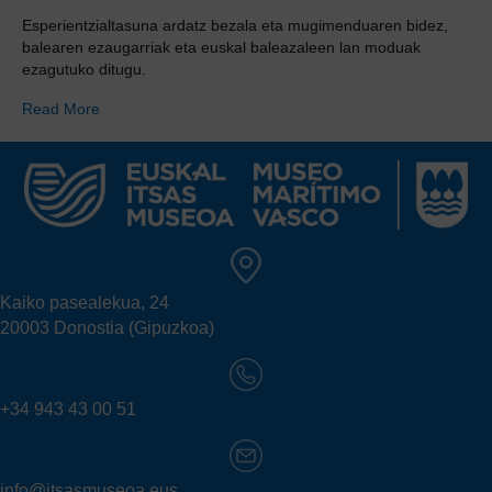
Esperientzialtasuna ardatz bezala eta mugimenduaren bidez,
balearen ezaugarriak eta euskal baleazaleen lan moduak
ezagutuko ditugu.
Read More
Kaiko pasealekua, 24
20003 Donostia (Gipuzkoa)
+34 943 43 00 51
info@itsasmuseoa.eus