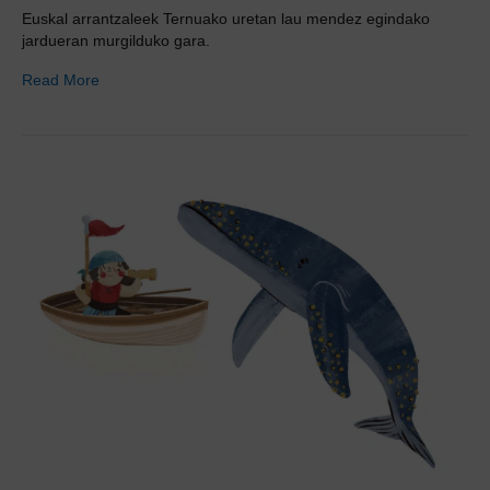
Euskal arrantzaleek Ternuako uretan lau mendez egindako
jardueran murgilduko gara.
Read More