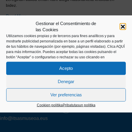
bidez.
Read More
Gestionar el Consentimiento de
las Cookies
Utilizamos cookies propias y de terceros para fines analíticos y para
mostrarte publicidad personalizada en base a un perfil elaborado a partir
de tus hábitos de navegación (por ejemplo, páginas visitadas).
Clica AQUÍ
para más información. Puedes aceptar todas las cookies pulsando el
botón “Aceptar” o configurarlas o rechazar su uso clicando en
Kaiko pasealekua, 24
Acepto
20003 Donostia (Gipuzkoa)
Denegar
Ver preferencias
+34 943 43 00 51
Cookien politika
Pribatutasun politika
info@itsasmuseoa.eus