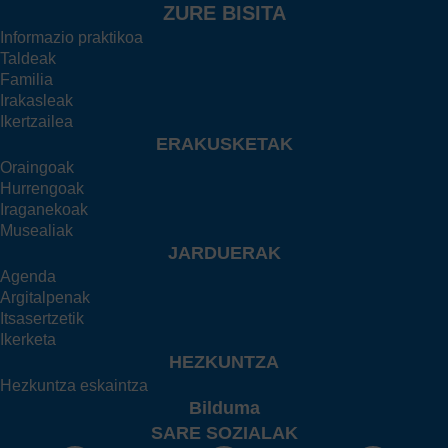
ZURE BISITA
Informazio praktikoa
Taldeak
Familia
Irakasleak
Ikertzailea
ERAKUSKETAK
Oraingoak
Hurrengoak
Iraganekoak
Musealiak
JARDUERAK
Agenda
Argitalpenak
Itsasertzetik
Ikerketa
HEZKUNTZA
Hezkuntza eskaintza
Bilduma
SARE SOZIALAK