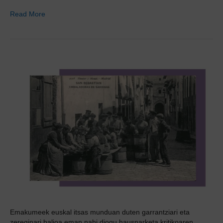
Read More
Emakumeek euskal itsas munduan duten garrantziari eta
zereginari balioa eman nahi diogu hausnarketa kritikoaren