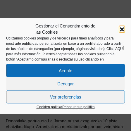
Gestionar el Consentimiento de
las Cookies
Utilizamos cookies propias y de terceros para fines analíticos y para
mostrarte publicidad personalizada en base a un perfil elaborado a partir
de tus hábitos de navegación (por ejemplo, páginas visitadas).
Clica AQUÍ
para más información. Puedes aceptar todas las cookies pulsando el
botón “Aceptar” o configurarlas o rechazar su uso clicando en
Acepto
Denegar
Ver preferencias
Cookien politika
Pribatutasun politika
Donostiako portua eta La Jarana auzoa ezagutzeko 10 pista
ebatziko ditugu. Arrantzak eta merkataritzak portuan zein hirian