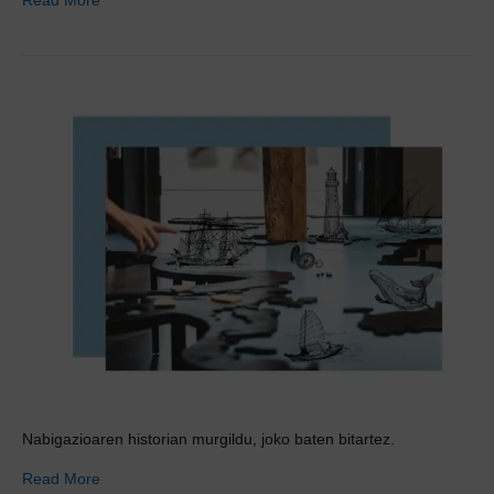
Nabigazioaren historian murgildu, joko baten bitartez.
Read More