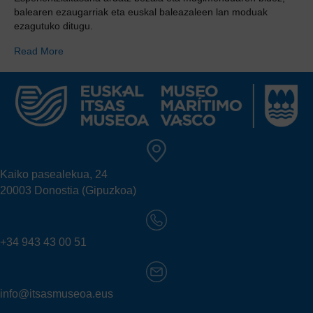
balearen ezaugarriak eta euskal baleazaleen lan moduak
ezagutuko ditugu.
Read More
Kaiko pasealekua, 24
20003 Donostia (Gipuzkoa)
+34 943 43 00 51
info@itsasmuseoa.eus