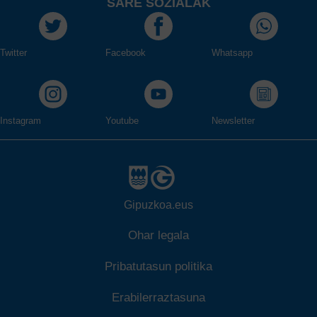
SARE SOZIALAK
Twitter
Facebook
Whatsapp
Instagram
Youtube
Newsletter
Gipuzkoa.eus
Ohar legala
Pribatutasun politika
Erabilerraztasuna