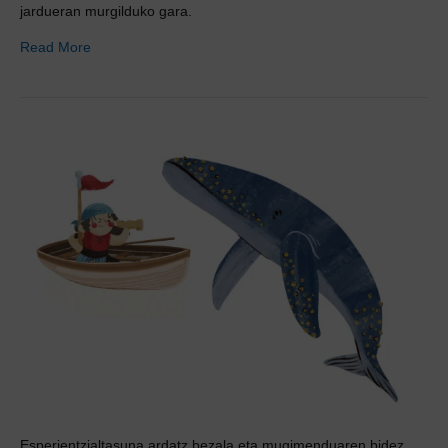
jardueran murgilduko gara.
Read More
Esperientzialtasuna ardatz bezala eta mugimenduaren bidez,