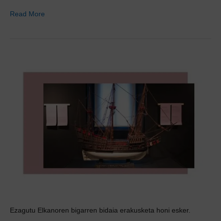
Read More
Ezagutu Elkanoren bigarren bidaia erakusketa honi esker.