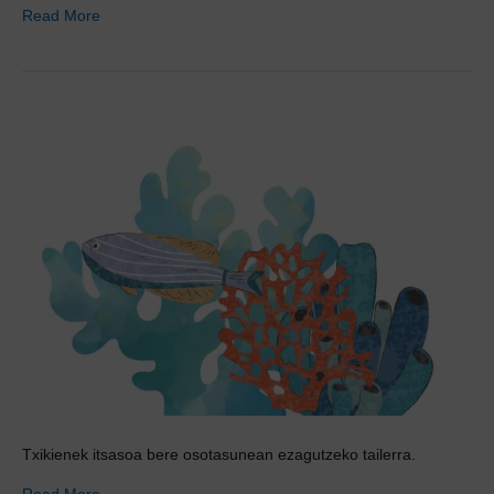
Read More
Txikienek itsasoa bere osotasunean ezagutzeko tailerra.
Read More