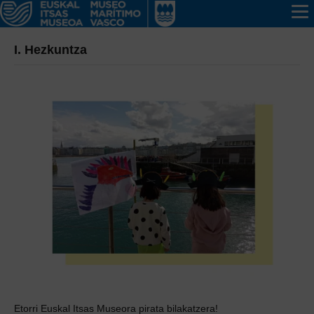
I. Hezkuntza
Etorri Euskal Itsas Museora pirata bilakatzera!