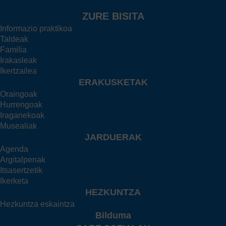
ZURE BISITA
Informazio praktikoa
Taldeak
Familia
Irakasleak
Ikertzailea
ERAKUSKETAK
Oraingoak
Hurrengoak
Iraganekoak
Musealiak
JARDUERAK
Agenda
Argitalpenak
Itsasertzetik
Ikerketa
HEZKUNTZA
Hezkuntza eskaintza
Bilduma