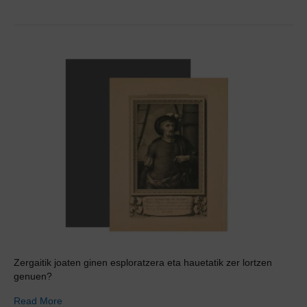
Zergaitik joaten ginen esploratzera eta hauetatik zer lortzen
genuen?
Read More