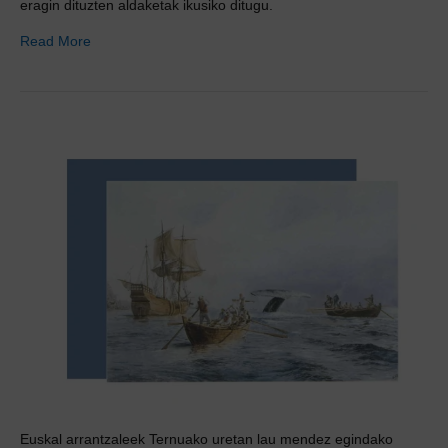
eragin dituzten aldaketak ikusiko ditugu.
Read More
Euskal arrantzaleek Ternuako uretan lau mendez egindako