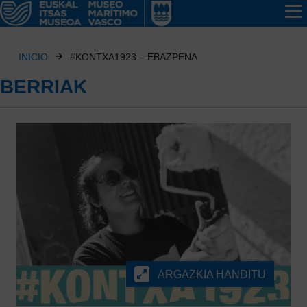
INICIO
#KONTXA1923 – EBAZPENA
BERRIAK
ARGAZKIA HANDITU