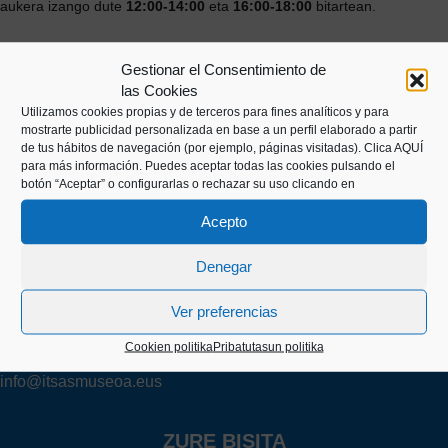
aukera izango dute
12:00-14:00
eta
16:00-18:00
bitartean.
Gestionar el Consentimiento de
las Cookies
Utilizamos cookies propias y de terceros para fines analíticos y para
mostrarte publicidad personalizada en base a un perfil elaborado a partir
de tus hábitos de navegación (por ejemplo, páginas visitadas).
Clica AQUÍ
para más información. Puedes aceptar todas las cookies pulsando el
botón “Aceptar” o configurarlas o rechazar su uso clicando en
Kaiko pasealekua, 24
Acepto
20003 Donostia (Gipuzkoa)
Denegar
+34 943 43 00 51
Ver preferencias
Cookien politika
Pribatutasun politika
info@itsasmuseoa.eus
ZURE BISITA