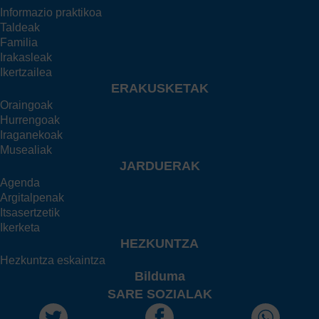
Informazio praktikoa
Taldeak
Familia
Irakasleak
Ikertzailea
ERAKUSKETAK
Oraingoak
Hurrengoak
Iraganekoak
Musealiak
JARDUERAK
Agenda
Argitalpenak
Itsasertzetik
Ikerketa
HEZKUNTZA
Hezkuntza eskaintza
Bilduma
SARE SOZIALAK