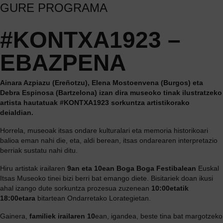
GURE PROGRAMA
#KONTXA1923 –
EBAZPENA
Ainara Azpiazu (Ereñotzu), Elena Mostoenvena (Burgos) eta
Debra Espinosa (Bartzelona) izan dira museoko tinak ilustratzeko
artista hautatuak #KONTXA1923 sorkuntza artistikorako
deialdian.
Horrela, museoak itsas ondare kulturalari eta memoria historikoari
balioa eman nahi die, eta, aldi berean, itsas ondarearen interpretazio
berriak sustatu nahi ditu.
Hiru artistak irailaren
9an eta 10ean
Boga Boga Festibalean
Euskal
Itsas Museoko tinei bizi berri bat emango diete. Bisitariek doan ikusi
ahal izango dute sorkuntza prozesua zuzenean
10:00etatik
18:00etara
bitartean Ondarretako Lorategietan.
Gainera,
familiek
irailaren 10
ean, igandea, beste tina bat margotzeko