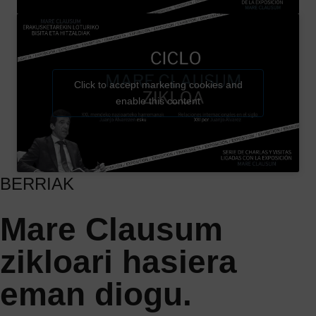
Click to accept marketing cookies and
enable this content
BERRIAK
Mare Clausum
zikloari hasiera
eman diogu.