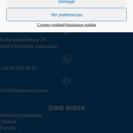
Denegar
Ver preferencias
Cookien politika
Pribatutasun politika
Kaiko pasealekua, 24
20003 Donostia (Gipuzkoa)
+34 943 43 00 51
info@itsasmuseoa.eus
ZURE BISITA
Informazio praktikoa
Taldeak
Familia