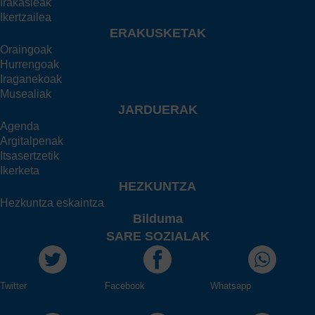
Irakasleak
Ikertzailea
ERAKUSKETAK
Oraingoak
Hurrengoak
Iraganekoak
Musealiak
JARDUERAK
Agenda
Argitalpenak
Itsasertzetik
Ikerketa
HEZKUNTZA
Hezkuntza eskaintza
Bilduma
SARE SOZIALAK
Twitter
Facebook
Whatsapp