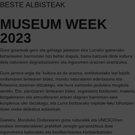
BESTE ALBISTEAK
MUSEUM WEEK
2023
Gure gizarteak gero eta gehiago jabetzen dira Lurreko gainerako
biztanleekin harmonian bizi behar dugula, baina batzuek diote kultura
dela naturaren degradazioaren eta ingurumen-arazoen erantzulea.
Gure jarrera argia da: kultura ez da arazoa, antidotoetako bat baizik:
ondarearen lentearen bidez, mundu naturalaren edertasuna eta
fintasuna atzeman ditzakegu, eta hura zaintzeko jardutera mugituta
sentitu. Eta, zientziaren lentearen bidez, organismo bizidunen, materia
bizigabearen eta atmosferaren artean dagoen harreman-sare
konplexua uler dezakegu, eta Lurra bizitzarako ospitale-leku bihurtzen
duen oreka delikatua antzeman.
Gainera, Munduko Ondarearen gune naturalek eta UNESCOren
ondare immaterialaren praktikek zeregin garrantzitsua dute
ingurumena babesteko eta biodibertsitatea kontserbatzeko.