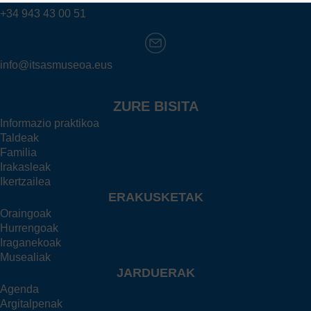
+34 943 43 00 51
info@itsasmuseoa.eus
ZURE BISITA
Informazio praktikoa
Taldeak
Familia
Irakasleak
Ikertzailea
ERAKUSKETAK
Oraingoak
Hurrengoak
Iraganekoak
Musealiak
JARDUERAK
Agenda
Argitalpenak