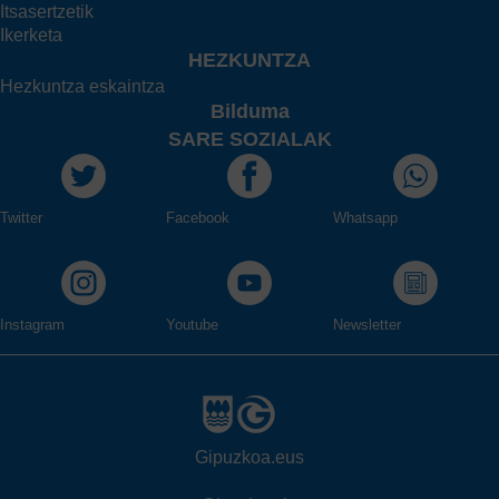
Itsasertzetik
Ikerketa
HEZKUNTZA
Hezkuntza eskaintza
Bilduma
SARE SOZIALAK
Twitter
Facebook
Whatsapp
Instagram
Youtube
Newsletter
Gipuzkoa.eus