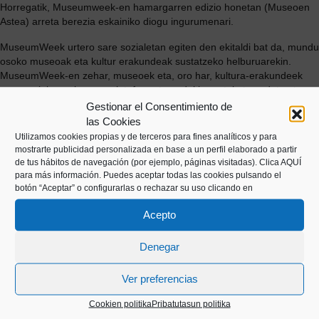
Horregatik, Museumweek-en hamargarren edizio honetan (Museoen
Astea) arreta berezia eskainiko diogu ingurumenari.
MuseumWeek urtero sare sozialetan egiten den ekitaldi bat da, mundu
osoko museoak eta kultur erakundeak sustatzeko helburuarekin.
MuseumWeek-en zehar, museoek eta, oro har, kultura-erakundeek
sare sozial gogokoenen plataformetan edukia partekatzen dute eta
ekitaldi bereziak antolatzen dituzte beren instalazioetan. Egon adi
Gestionar el Consentimiento de
Euskal Itsas Museoko sareetara datozen egunetan!
las Cookies
Utilizamos cookies propias y de terceros para fines analíticos y para
mostrarte publicidad personalizada en base a un perfil elaborado a partir
de tus hábitos de navegación (por ejemplo, páginas visitadas).
Clica AQUÍ
para más información. Puedes aceptar todas las cookies pulsando el
botón “Aceptar” o configurarlas o rechazar su uso clicando en
Acepto
Denegar
Kaiko pasealekua, 24
Ver preferencias
20003 Donostia (Gipuzkoa)
Cookien politika
Pribatutasun politika