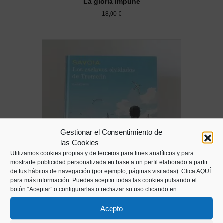
La gloria impune
18,00
€
Gestionar el Consentimiento de
las Cookies
Utilizamos cookies propias y de terceros para fines analíticos y para
mostrarte publicidad personalizada en base a un perfil elaborado a partir
de tus hábitos de navegación (por ejemplo, páginas visitadas).
Clica AQUÍ
para más información. Puedes aceptar todas las cookies pulsando el
botón “Aceptar” o configurarlas o rechazar su uso clicando en
Los esclavos olvidados de Tromelin
24,00
€
Acepto