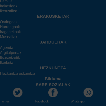
Familia
Irakasleak
Ikertzailea
ERAKUSKETAK
Oraingoak
Hurrengoak
Iraganekoak
Musealiak
JARDUERAK
Agenda
Argitalpenak
Itsasertzetik
Ikerketa
HEZKUNTZA
Hezkuntza eskaintza
Bilduma
SARE SOZIALAK
Twitter
Facebook
Whatsapp