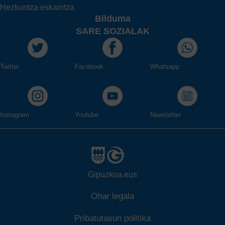
Hezkuntza eskaintza
Bilduma
SARE SOZIALAK
Twitter
Facebook
Whatsapp
Instagram
Youtube
Newsletter
Gipuzkoa.eus
Ohar legala
Pribatutasun politika