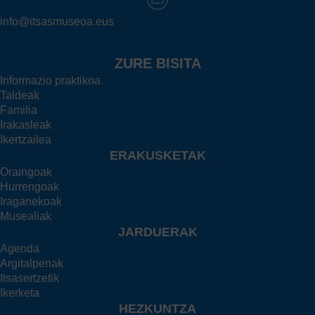
info@itsasmuseoa.eus
ZURE BISITA
Informazio praktikoa
Taldeak
Familia
Irakasleak
Ikertzailea
ERAKUSKETAK
Oraingoak
Hurrengoak
Iraganekoak
Musealiak
JARDUERAK
Agenda
Argitalpenak
Itsasertzetik
Ikerketa
HEZKUNTZA