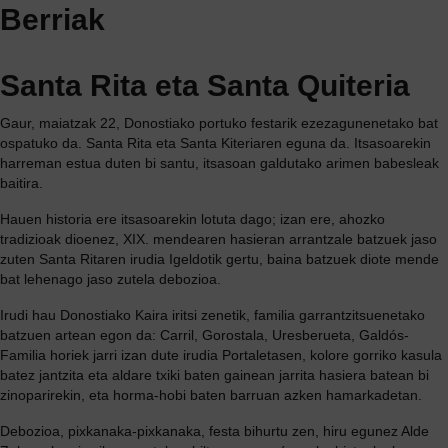
Berriak
Santa Rita eta Santa Quiteria
Gaur, maiatzak 22, Donostiako portuko festarik ezezagunenetako bat
ospatuko da. Santa Rita eta Santa Kiteriaren eguna da. Itsasoarekin
harreman estua duten bi santu, itsasoan galdutako arimen babesleak
baitira.
Hauen historia ere itsasoarekin lotuta dago; izan ere, ahozko
tradizioak dioenez, XIX. mendearen hasieran arrantzale batzuek jaso
zuten Santa Ritaren irudia Igeldotik gertu, baina batzuek diote mende
bat lehenago jaso zutela debozioa.
Irudi hau Donostiako Kaira iritsi zenetik, familia garrantzitsuenetako
batzuen artean egon da: Carril, Gorostala, Uresberueta, Galdós-
Familia horiek jarri izan dute irudia Portaletasen, kolore gorriko kasula
batez jantzita eta aldare txiki baten gainean jarrita hasiera batean bi
zinoparirekin, eta horma-hobi baten barruan azken hamarkadetan.
Debozioa, pixkanaka-pixkanaka, festa bihurtu zen, hiru egunez Alde