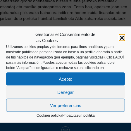
Zaharreko girorik onenetakoa biltzen zuena (auzoko biztanleek
esanda) eta musika protagonista zena. Festa hau, apaltzen joan zen
pixkanaka-pixkanaka baina oraindik ere honen iruida Itsasoko-atean
jartzen dute portuko hainbat familiek eta Alde zaharreko sozietateek.
Azken finean, itsasoan bizia galdu duten eta Santa Ritak eta Santa
Gestionar el Consentimiento de
Kiteriak babesten dituzten pertsonak gogoratzeko eguna da gaur.
las Cookies
Utilizamos cookies propias y de terceros para fines analíticos y para
mostrarte publicidad personalizada en base a un perfil elaborado a partir
de tus hábitos de navegación (por ejemplo, páginas visitadas).
Clica AQUÍ
para más información. Puedes aceptar todas las cookies pulsando el
botón “Aceptar” o configurarlas o rechazar su uso clicando en
Acepto
Kaiko pasealekua, 24
Denegar
20003 Donostia (Gipuzkoa)
Ver preferencias
Cookien politika
Pribatutasun politika
+34 943 43 00 51