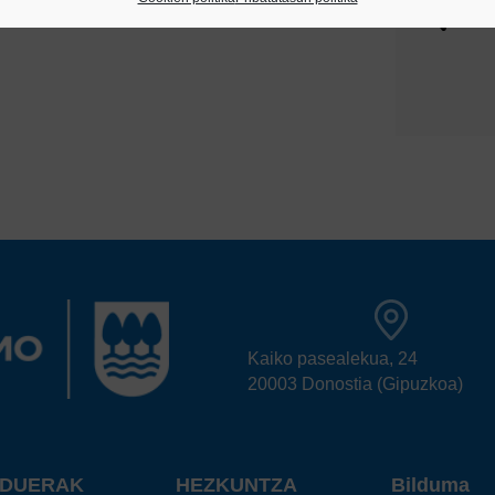
Kaiko pasealekua, 24
20003 Donostia (Gipuzkoa)
RDUERAK
HEZKUNTZA
Bilduma