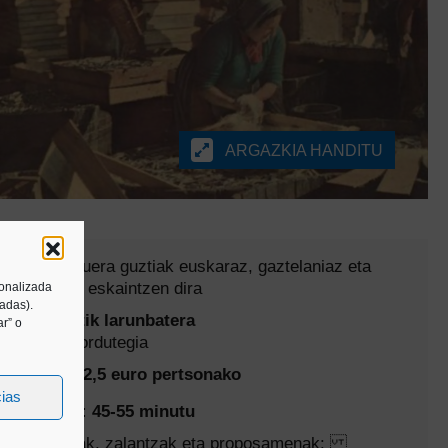
ARGAZKIA HANDITU
Gure jarduera guztiak euskaraz, gaztelaniaz eta
ingelesez eskaintzen dira
sonalizada
tadas).
Asteartetik larunbatera
r” o
Begiratu ordutegia
Prezioa: 2,5 euro pertsonako
cias
Iraupena: 45-55 minutu
Erreserbak, zalantzak eta proposamenak: