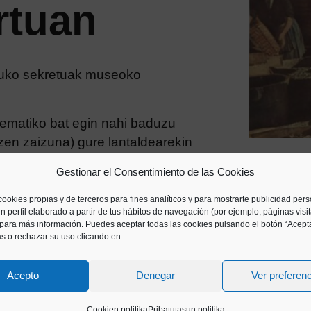
rtuan
tuko sekretuak museoko
 tematiko bat egin nahi baduzu
zen zaizuna) gure lantaldearekin
Gestionar el Consentimiento de las Cookies
cookies propias y de terceros para fines analíticos y para mostrarte publicidad per
n perfil elaborado a partir de tus hábitos de navegación (por ejemplo, páginas visi
para más información. Puedes aceptar todas las cookies pulsando el botón “Acepta
as o rechazar su uso clicando en
Acepto
Denegar
Ver preferen
Cookien politika
Pribatutasun politika