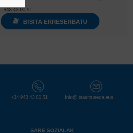
943 43 00 51
BISITA ERRESERBATU
+34 943 43 00 51
info@itsasmuseoa.eus
SARE SOZIALAK