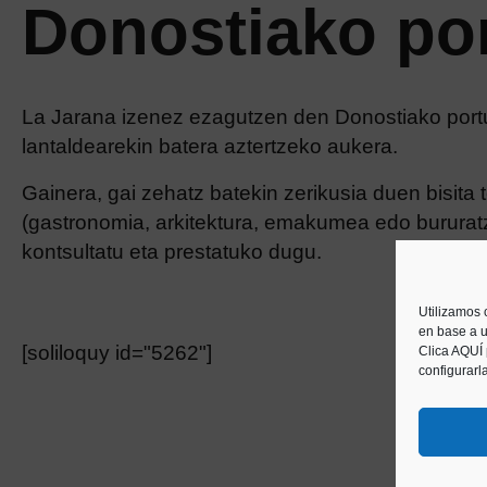
Donostiako po
La Jarana izenez ezagutzen den Donostiako por
lantaldearekin batera aztertzeko aukera.
Gainera, gai zehatz batekin zerikusia duen bisita
(gastronomia, arkitektura, emakumea edo bururat
kontsultatu eta prestatuko dugu.
Utilizamos 
en base a u
[soliloquy id="5262"]
Clica AQUÍ
configurarl