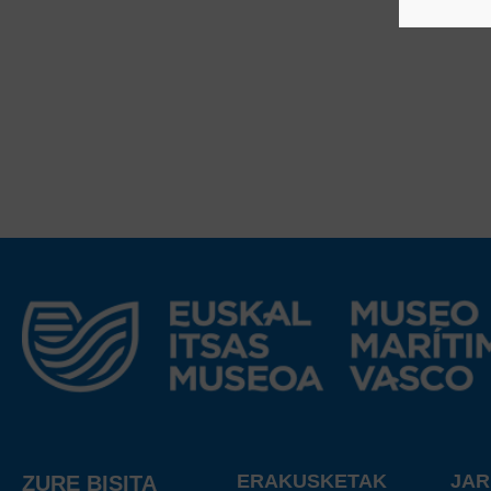
ERAKUSKETAK
JA
ZURE BISITA