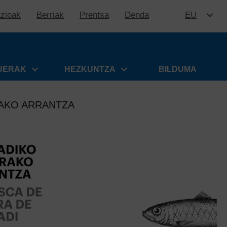
azioak
Berriak
Prentsa
Denda
EU
EDUKIR
UERAK
HEZKUNTZA
BILDUMA
AKO ARRANTZA