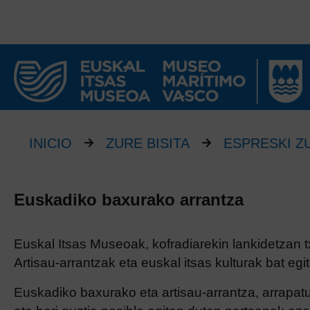
INICIO
ZURE BISITA
ESPRESKI Z
Euskadiko baxurako arrantza
Euskal Itsas Museoak, kofradiarekin lankidetzan t
Artisau-arrantzak eta euskal itsas kulturak bat eg
Euskadiko baxurako eta artisau-arrantza, arrapat