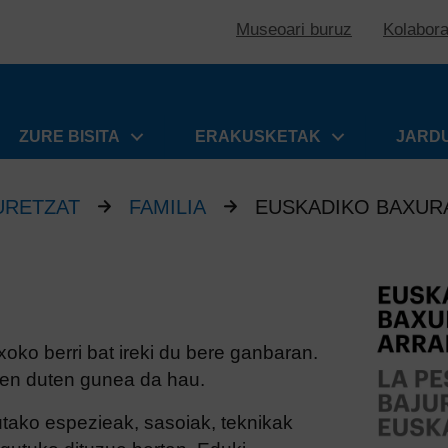
Museoari buruz
Kolabor
ZURE BISITA
ERAKUSKETAK
JARD
URETZAT
FAMILIA
EUSKADIKO BAXUR
xoko berri bat ireki du bere ganbaran.
iten duten gunea da hau.
utako espezieak, sasoiak, teknikak