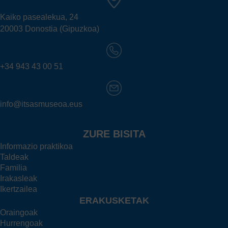
Kaiko pasealekua, 24
20003 Donostia (Gipuzkoa)
+34 943 43 00 51
info@itsasmuseoa.eus
ZURE BISITA
Informazio praktikoa
Taldeak
Familia
Irakasleak
Ikertzailea
ERAKUSKETAK
Oraingoak
Hurrengoak