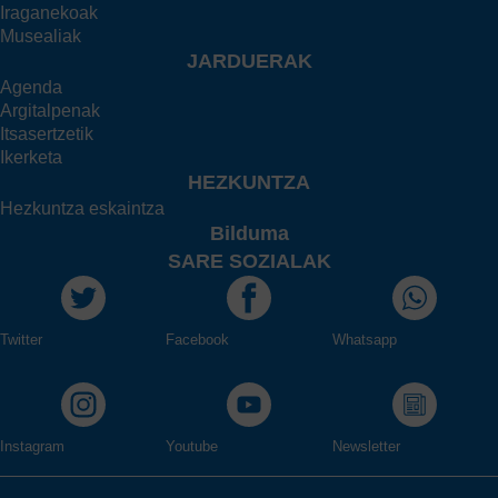
Iraganekoak
Musealiak
JARDUERAK
Agenda
Argitalpenak
Itsasertzetik
Ikerketa
HEZKUNTZA
Hezkuntza eskaintza
Bilduma
SARE SOZIALAK
Twitter
Facebook
Whatsapp
Instagram
Youtube
Newsletter