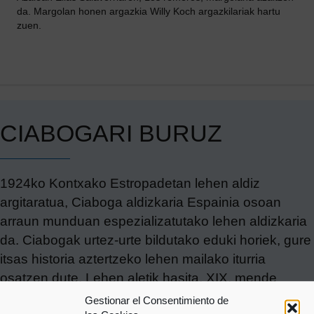
da. Margolan honen argazkia Willy Koch argazkilariak hartu
zuen.
CIABOGARI BURUZ
1924ko Kontxako Estropadetan lehen aldiz
argitaratua, Ciaboga aldizkaria Espainia osoan
arraun munduan espezializatutako lehen aldizkaria
da. Ciabogak urtez-urte bildutako eduki horiek, gure
itsas historia aztertzeko lehen mailako iturria
osatzen dute. Lehen aletik hasita, XIX. mende
amaieraz geroztik jokatutako Kontxako
Gestionar el Consentimiento de