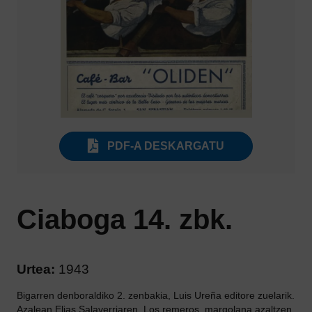
PDF-A DESKARGATU
Ciaboga 14. zbk.
Urtea:
1943
Bigarren denboraldiko 2. zenbakia, Luis Ureña editore zuelarik.
Azalean Elias Salaverriaren, Los remeros, margolana azaltzen