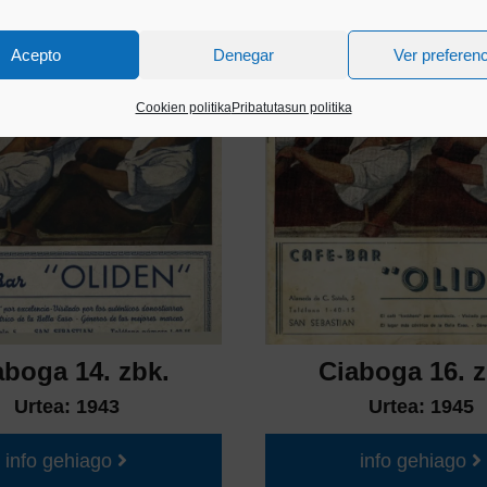
Acepto
Denegar
Ver preferen
Cookien politika
Pribatutasun politika
aboga 14. zbk.
Ciaboga 16. z
Urtea:
1943
Urtea:
1945
info gehiago
info gehiago