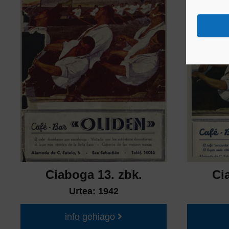
Ciaboga 13. zbk.
Ci
Urtea:
1942
info gehiago