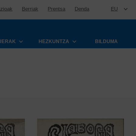
azioak
Berriak
Prentsa
Denda
EU
EDUKIR
UERAK
HEZKUNTZA
BILDUMA