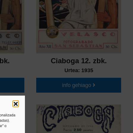
bk.
Ciaboga 12. zbk.
Urtea:
1935
info gehiago
sonalizada
tadas).
r” o