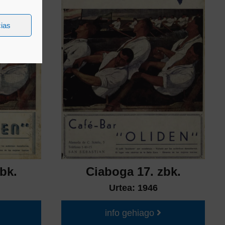
cias
bk.
Ciaboga 17. zbk.
Urtea:
1946
info gehiago