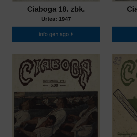
Ciaboga 18. zbk.
Ci
Urtea:
1947
info gehiago