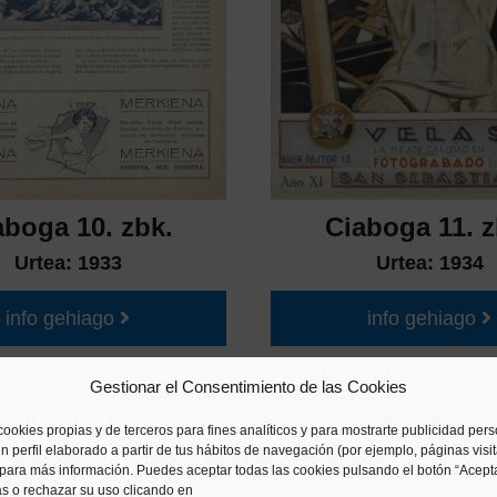
aboga 10. zbk.
Ciaboga 11. z
Urtea:
1933
Urtea:
1934
info gehiago
info gehiago
Gestionar el Consentimiento de las Cookies
cookies propias y de terceros para fines analíticos y para mostrarte publicidad per
n perfil elaborado a partir de tus hábitos de navegación (por ejemplo, páginas visi
para más información. Puedes aceptar todas las cookies pulsando el botón “Acepta
as o rechazar su uso clicando en