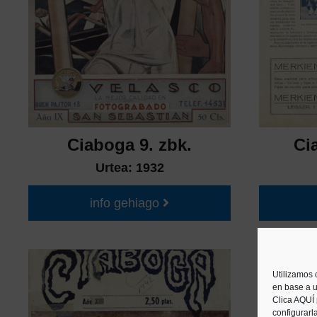
Ciaboga 9. zbk.
Ci
Urtea:
1932
info gehiago
Utilizamos 
en base a u
Clica AQUÍ
configurarl