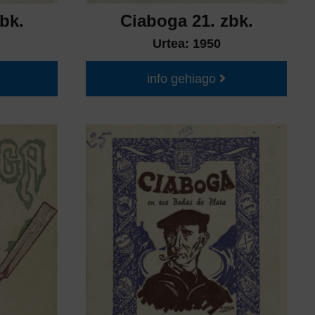
bk.
Ciaboga 21. zbk.
Urtea:
1950
info gehiago