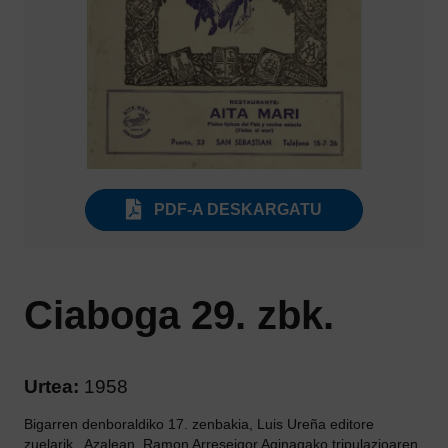
PDF-A DESKARGATU
Ciaboga 29. zbk.
Urtea:
1958
Bigarren denboraldiko 17. zenbakia, Luis Ureña editore
zuelarik.. Azalean, Ramon Arreseigor Aginagako tripulazioaren