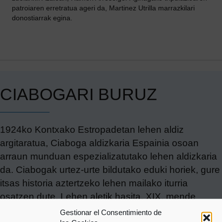
patroiaren erretratua ageri da, Martinez Utrilla marrazkilari
donostiarrak egina.
CIABOGARI BURUZ
1924ko Kontxako Estropadetan lehen aldiz
argitaratua, Ciaboga aldizkaria Espainia osoan
arraun munduan espezializatutako lehen aldizkaria
da. Ciabogak urtez-urte bildutako eduki horiek, gure
itsas historia aztertzeko lehen mailako iturria
osatzen dute. Lehen aletik hasita, XIX. mende
amaieraz geroztik jokatutako Kontxako
Gestionar el Consentimiento de