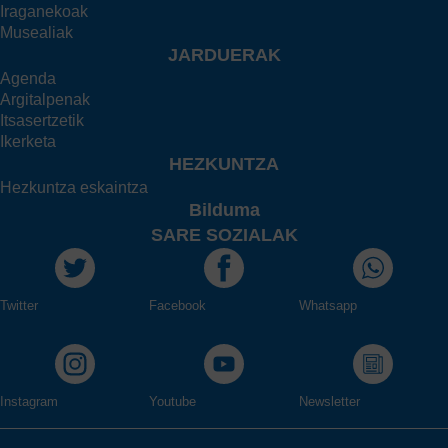
Iraganekoak
Musealiak
JARDUERAK
Agenda
Argitalpenak
Itsasertzetik
Ikerketa
HEZKUNTZA
Hezkuntza eskaintza
Bilduma
SARE SOZIALAK
Twitter
Facebook
Whatsapp
Instagram
Youtube
Newsletter