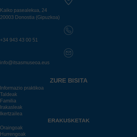
Kaiko pasealekua, 24
20003 Donostia (Gipuzkoa)
+34 943 43 00 51
info@itsasmuseoa.eus
ZURE BISITA
Informazio praktikoa
Taldeak
Familia
Irakasleak
Ikertzailea
ERAKUSKETAK
Oraingoak
Hurrengoak