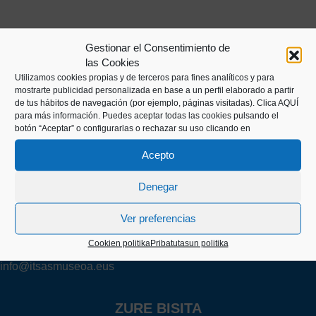
Gestionar el Consentimiento de
las Cookies
Utilizamos cookies propias y de terceros para fines analíticos y para
mostrarte publicidad personalizada en base a un perfil elaborado a partir
de tus hábitos de navegación (por ejemplo, páginas visitadas).
Clica AQUÍ
para más información. Puedes aceptar todas las cookies pulsando el
botón “Aceptar” o configurarlas o rechazar su uso clicando en
Kaiko pasealekua, 24
Acepto
20003 Donostia (Gipuzkoa)
Denegar
+34 943 43 00 51
Ver preferencias
Cookien politika
Pribatutasun politika
info@itsasmuseoa.eus
ZURE BISITA