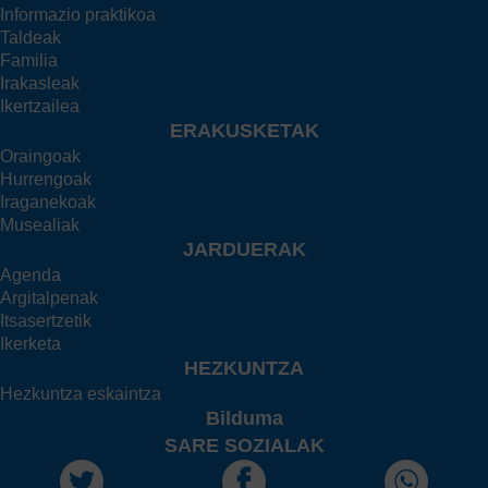
Informazio praktikoa
Taldeak
Familia
Irakasleak
Ikertzailea
ERAKUSKETAK
Oraingoak
Hurrengoak
Iraganekoak
Musealiak
JARDUERAK
Agenda
Argitalpenak
Itsasertzetik
Ikerketa
HEZKUNTZA
Hezkuntza eskaintza
Bilduma
SARE SOZIALAK