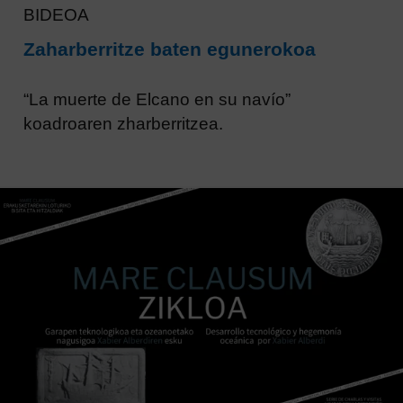
BIDEOA
Zaharberritze baten egunerokoa
“La muerte de Elcano en su navío”
koadroaren zharberritzea.