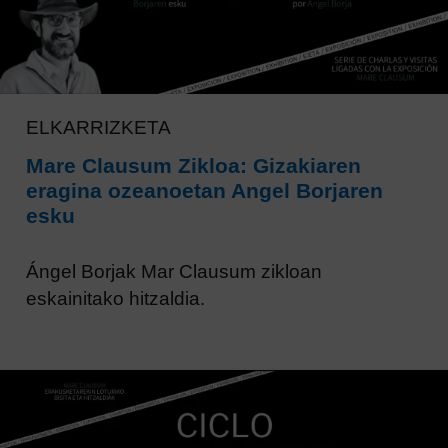
ELKARRIZKETA
Mare Clausum Zikloa: Gizakiaren
eragina ozeanoetan Angel Borjaren
esku
Ángel Borjak Mar Clausum zikloan
eskainitako hitzaldia.