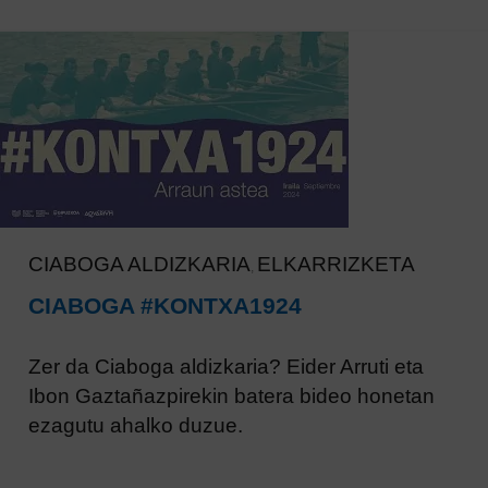
CIABOGA ALDIZKARIA
ELKARRIZKETA
,
CIABOGA #KONTXA1924
Zer da Ciaboga aldizkaria? Eider Arruti eta
Ibon Gaztañazpirekin batera bideo honetan
ezagutu ahalko duzue.