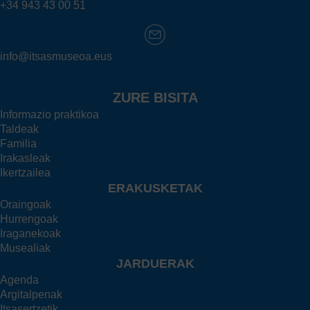
+34 943 43 00 51
info@itsasmuseoa.eus
ZURE BISITA
Informazio praktikoa
Taldeak
Familia
Irakasleak
Ikertzailea
ERAKUSKETAK
Oraingoak
Hurrengoak
Iraganekoak
Musealiak
JARDUERAK
Agenda
Argitalpenak
Itsasertzetik