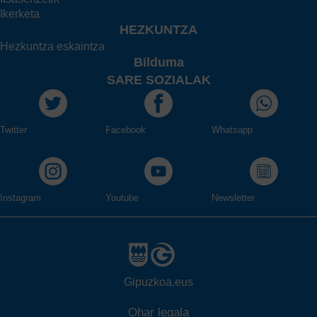
Ikerketa
HEZKUNTZA
Hezkuntza eskaintza
Bilduma
SARE SOZIALAK
Twitter
Facebook
Whatsapp
Instagram
Youtube
Newsletter
Gipuzkoa.eus
Ohar legala