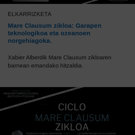
ELKARRIZKETA
Mare Clausum zikloa: Garapen
teknologikoa eta ozeanoen
norgehiagoka.
Xabier Alberdik Mare Clausum zikloaren
barnean emandako hitzaldia.