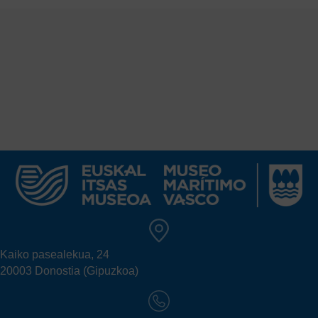
Kaiko pasealekua, 24
20003 Donostia (Gipuzkoa)