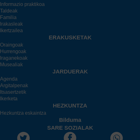
Informazio praktikoa
Taldeak
Familia
Irakasleak
Ikertzailea
ERAKUSKETAK
Oraingoak
Hurrengoak
Iraganekoak
Musealiak
JARDUERAK
Agenda
Argitalpenak
Itsasertzetik
Ikerketa
HEZKUNTZA
Hezkuntza eskaintza
Bilduma
SARE SOZIALAK