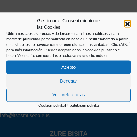
Gestionar el Consentimiento de
las Cookies
Utilizamos cookies propias y de terceros para fines analíticos y para
mostrarte publicidad personalizada en base a un perfil elaborado a partir
de tus hábitos de navegación (por ejemplo, páginas visitadas).
Clica AQUÍ
para más información. Puedes aceptar todas las cookies pulsando el
botón “Aceptar” o configurarlas o rechazar su uso clicando en
Kaiko pasealekua, 24
Acepto
20003 Donostia (Gipuzkoa)
Denegar
+34 943 43 00 51
Ver preferencias
Cookien politika
Pribatutasun politika
info@itsasmuseoa.eus
ZURE BISITA