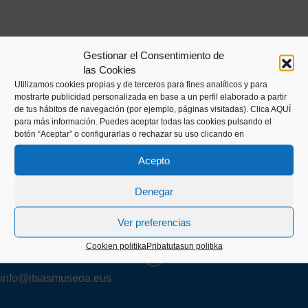
Gestionar el Consentimiento de
las Cookies
Utilizamos cookies propias y de terceros para fines analíticos y para
mostrarte publicidad personalizada en base a un perfil elaborado a partir
de tus hábitos de navegación (por ejemplo, páginas visitadas).
Clica AQUÍ
para más información. Puedes aceptar todas las cookies pulsando el
botón “Aceptar” o configurarlas o rechazar su uso clicando en
Acepto
Kaiko pasealekua, 24
20003 Donostia (Gipuzkoa)
Denegar
Ver preferencias
+34 943 43 00 51
Cookien politika
Pribatutasun politika
info@itsasmuseoa.eus