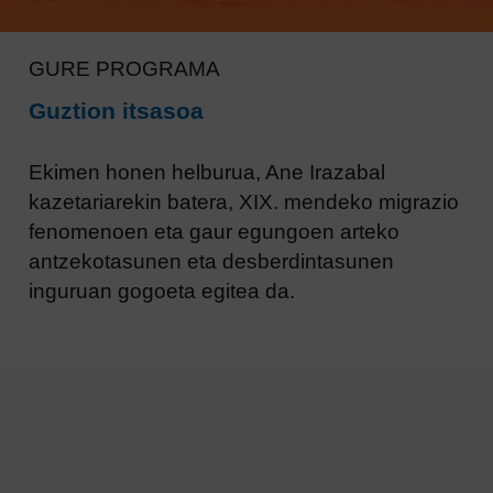
GURE PROGRAMA
Guztion itsasoa
Ekimen honen helburua, Ane Irazabal
kazetariarekin batera, XIX. mendeko migrazio
fenomenoen eta gaur egungoen arteko
antzekotasunen eta desberdintasunen
inguruan gogoeta egitea da.