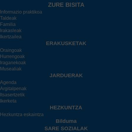
ZURE BISITA
Informazio praktikoa
Taldeak
Familia
Irakasleak
Ikertzailea
ERAKUSKETAK
Oraingoak
Hurrengoak
Iraganekoak
Musealiak
JARDUERAK
Agenda
Argitalpenak
Itsasertzetik
Ikerketa
HEZKUNTZA
Hezkuntza eskaintza
Bilduma
SARE SOZIALAK