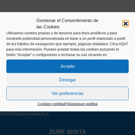
Gestionar el Consentimiento de
las Cookies
Utilizamos cookies propias y de terceros para fines analíticos y para
mostrarte publicidad personalizada en base a un perfil elaborado a partir
de tus hábitos de navegación (por ejemplo, páginas visitadas).
Clica AQUÍ
para más información. Puedes aceptar todas las cookies pulsando el
botón “Aceptar” o configurarlas o rechazar su uso clicando en
Kaiko pasealekua, 24
Acepto
20003 Donostia (Gipuzkoa)
Denegar
+34 943 43 00 51
Ver preferencias
Cookien politika
Pribatutasun politika
info@itsasmuseoa.eus
ZURE BISITA