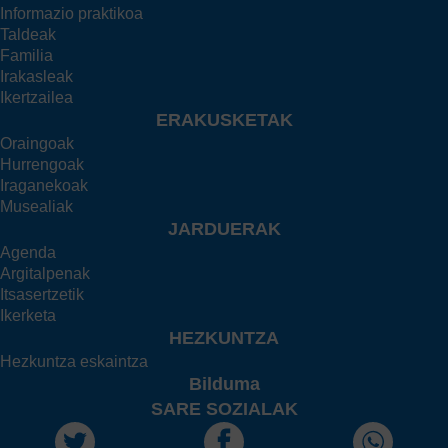
Informazio praktikoa
Taldeak
Familia
Irakasleak
Ikertzailea
ERAKUSKETAK
Oraingoak
Hurrengoak
Iraganekoak
Musealiak
JARDUERAK
Agenda
Argitalpenak
Itsasertzetik
Ikerketa
HEZKUNTZA
Hezkuntza eskaintza
Bilduma
SARE SOZIALAK