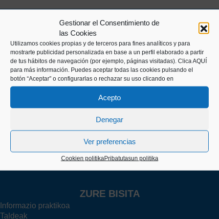
Gestionar el Consentimiento de
las Cookies
Utilizamos cookies propias y de terceros para fines analíticos y para
mostrarte publicidad personalizada en base a un perfil elaborado a partir
de tus hábitos de navegación (por ejemplo, páginas visitadas).
Clica AQUÍ
para más información. Puedes aceptar todas las cookies pulsando el
botón “Aceptar” o configurarlas o rechazar su uso clicando en
Kaiko pasealekua, 24
20003 Donostia (Gipuzkoa)
Acepto
Denegar
+34 943 43 00 51
Ver preferencias
Cookien politika
Pribatutasun politika
info@itsasmuseoa.eus
ZURE BISITA
Informazio praktikoa
Taldeak