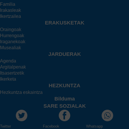
Familia
Irakasleak
Ikertzailea
ERAKUSKETAK
Oraingoak
Hurrengoak
Iraganekoak
Musealiak
JARDUERAK
Agenda
Argitalpenak
Itsasertzetik
Ikerketa
HEZKUNTZA
Hezkuntza eskaintza
Bilduma
SARE SOZIALAK
Twitter
Facebook
Whatsapp