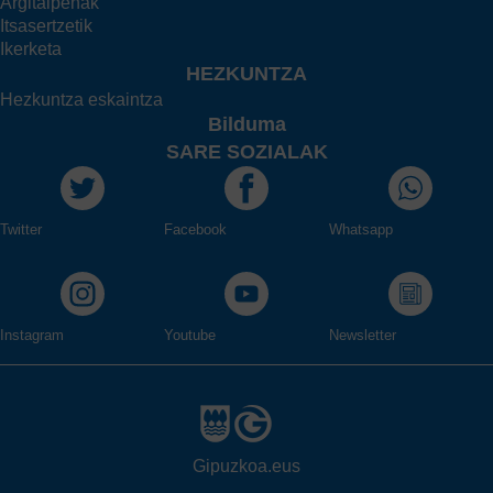
Argitalpenak
Itsasertzetik
Ikerketa
HEZKUNTZA
Hezkuntza eskaintza
Bilduma
SARE SOZIALAK
Twitter
Facebook
Whatsapp
Instagram
Youtube
Newsletter
Gipuzkoa.eus