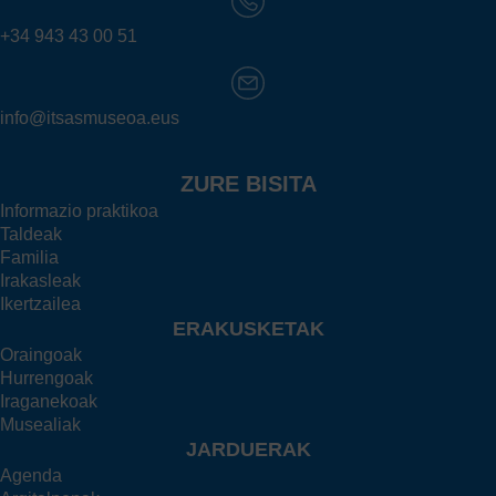
+34 943 43 00 51
info@itsasmuseoa.eus
ZURE BISITA
Informazio praktikoa
Taldeak
Familia
Irakasleak
Ikertzailea
ERAKUSKETAK
Oraingoak
Hurrengoak
Iraganekoak
Musealiak
JARDUERAK
Agenda