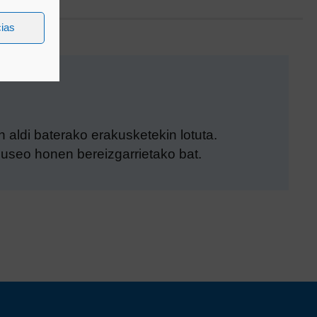
cias
n aldi baterako erakusketekin lotuta.
museo honen bereizgarrietako bat.