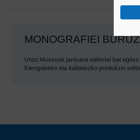
MONOGRAFIEI BURUZ
Untzi Museoak jarduera editorial bat egiten 
Etengabeko eta kalitatezko produkzio edit