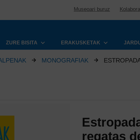
Museoari buruz
Kolabor
ZURE BISITA
ERAKUSKETAK
JARD
ALPENAK
MONOGRAFIAK
ESTROPADA
Estropada
regatas d