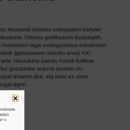
ntzi Museoak traineru estropaden kartelei
akusketa. Diseinu grafikoaren ikuspegitik,
 historiaren lagin esanguratsua eskaintzen
atik (generoaren urrezko aroa) XXI.
arte. Hautaketa zaindu honek kalitate
telez gozatzeko aukera ematen du;
tzat ematen dira, eta inoiz ez ziren
usgai egon.
sonalizada
tadas).
r” o