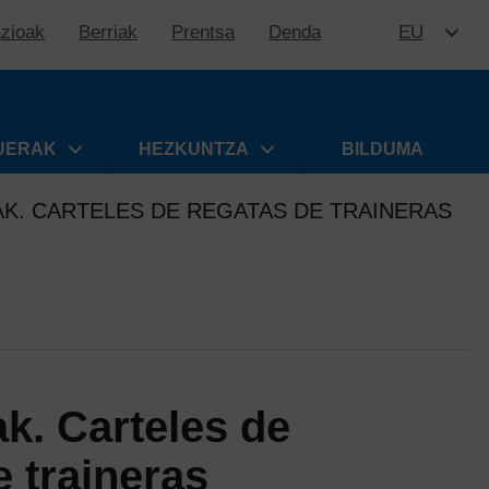
azioak
Berriak
Prentsa
Denda
EU
EDUKIR
UERAK
HEZKUNTZA
BILDUMA
K. CARTELES DE REGATAS DE TRAINERAS
k. Carteles de
e traineras