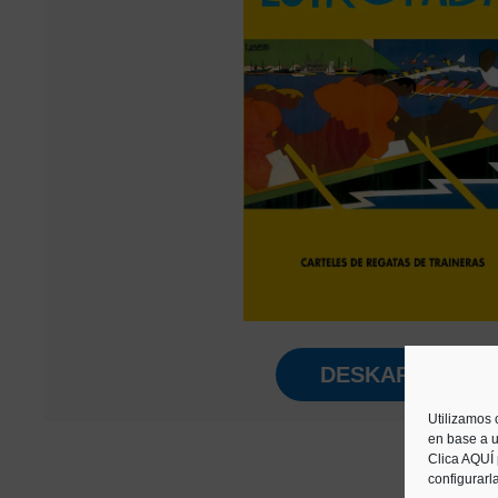
DESKARGATU
Utilizamos 
en base a u
Clica AQUÍ
configurarl