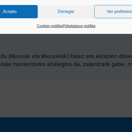
Acepto
Denegar
Ver preferen
Cookien politika
Pribatutasun politika
du (liburuak eta liburuxkak) batez ere ekoizten ditue
oriala mantentzeko ahalegina da, zalantzarik gabe, 