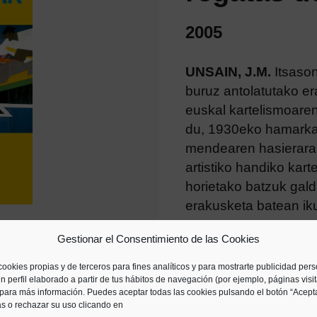
2005
UNSAIN, J.M.
Itsaso
buruz antolatutako er
euskal kartelismoaren
du, 1930eko hamarkad
mendearen hasierara 
artistiko handiko kar
horietako batzuk galdu
erakusketa batean ik
Gestionar el Consentimiento de las Cookies
cookies propias y de terceros para fines analíticos y para mostrarte publicidad per
n perfil elaborado a partir de tus hábitos de navegación (por ejemplo, páginas visi
para más información. Puedes aceptar todas las cookies pulsando el botón “Acepta
as o rechazar su uso clicando en