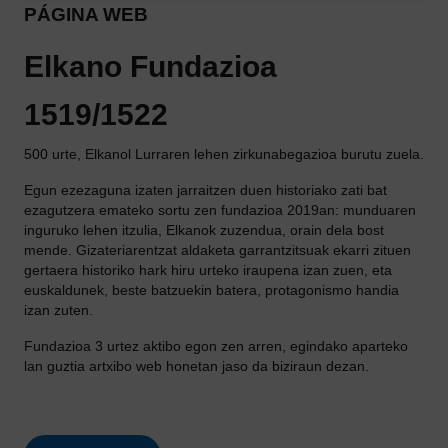
PÁGINA WEB
Elkano Fundazioa
1519/1522
500 urte, Elkanol Lurraren lehen zirkunabegazioa burutu zuela.
Egun ezezaguna izaten jarraitzen duen historiako zati bat
ezagutzera emateko sortu zen fundazioa 2019an: munduaren
inguruko lehen itzulia, Elkanok zuzendua, orain dela bost
mende. Gizateriarentzat aldaketa garrantzitsuak ekarri zituen
gertaera historiko hark hiru urteko iraupena izan zuen, eta
euskaldunek, beste batzuekin batera, protagonismo handia
izan zuten.
Fundazioa 3 urtez aktibo egon zen arren, egindako aparteko
lan guztia artxibo web honetan jaso da biziraun dezan.