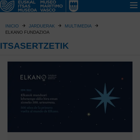
INICIO
JARDUERAK
MULTIMEDIA
ELKANO FUNDAZIOA
ITSASERTZETIK