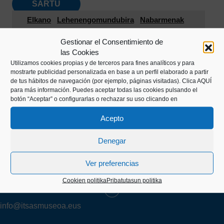
SARTU
Elkano
Lehenengomundubira
Nabarmenak
Gestionar el Consentimiento de
las Cookies
Utilizamos cookies propias y de terceros para fines analíticos y para
mostrarte publicidad personalizada en base a un perfil elaborado a partir
de tus hábitos de navegación (por ejemplo, páginas visitadas).
Clica AQUÍ
para más información. Puedes aceptar todas las cookies pulsando el
botón “Aceptar” o configurarlas o rechazar su uso clicando en
Acepto
Kaiko pasealekua, 24
20003 Donostia (Gipuzkoa)
Denegar
Ver preferencias
+34 943 43 00 51
Cookien politika
Pribatutasun politika
info@itsasmuseoa.eus