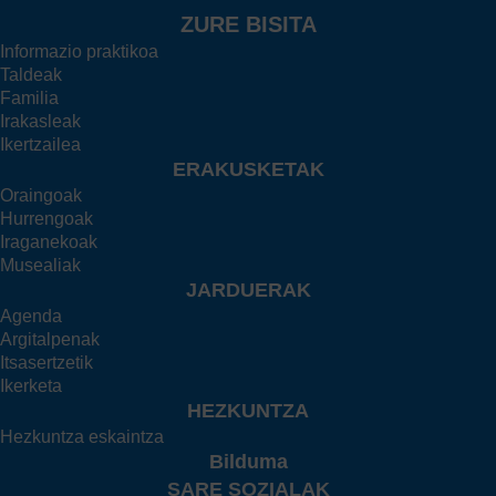
ZURE BISITA
Informazio praktikoa
Taldeak
Familia
Irakasleak
Ikertzailea
ERAKUSKETAK
Oraingoak
Hurrengoak
Iraganekoak
Musealiak
JARDUERAK
Agenda
Argitalpenak
Itsasertzetik
Ikerketa
HEZKUNTZA
Hezkuntza eskaintza
Bilduma
SARE SOZIALAK