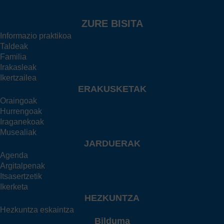
ZURE BISITA
Informazio praktikoa
Taldeak
Familia
Irakasleak
Ikertzailea
ERAKUSKETAK
Oraingoak
Hurrengoak
Iraganekoak
Musealiak
JARDUERAK
Agenda
Argitalpenak
Itsasertzetik
Ikerketa
HEZKUNTZA
Hezkuntza eskaintza
Bilduma