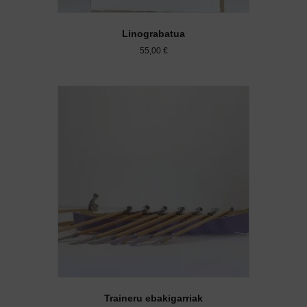
Linograbatua
55,00
€
Traineru ebakigarriak