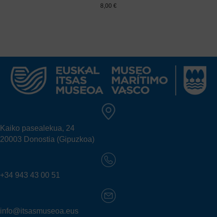
8,00
€
Kaiko pasealekua, 24
20003 Donostia (Gipuzkoa)
+34 943 43 00 51
info@itsasmuseoa.eus