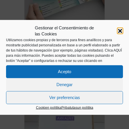
Gestionar el Consentimiento de
La Jarana pista jolasa
las Cookies
3,00
€
Utilizamos cookies propias y de terceros para fines analíticos y para
mostrarte publicidad personalizada en base a un perfil elaborado a partir
de tus hábitos de navegación (por ejemplo, páginas visitadas).
Clica AQUÍ
para más información. Puedes aceptar todas las cookies pulsando el
botón “Aceptar” o configurarlas o rechazar su uso clicando en
Acepto
Denegar
Ver preferencias
Cookien politika
Pribatutasun politika