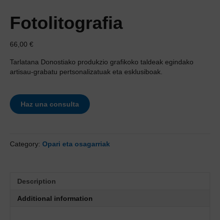
Fotolitografia
66,00
€
Tarlatana Donostiako produkzio grafikoko taldeak egindako
artisau-grabatu pertsonalizatuak eta esklusiboak.
Haz una consulta
Category:
Opari eta osagarriak
Description
Additional information