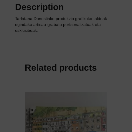
Description
Tarlatana Donostiako produkzio grafikoko taldeak
egindako artisau-grabatu pertsonalizatuak eta
esklusiboak.
Related products