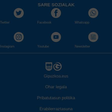
SARE SOZIALAK
Twitter
Facebook
Whatsapp
Instagram
Youtube
Newsletter
Gipuzkoa.eus
Ohar legala
Pribatutasun politika
Erabilerraztasuna