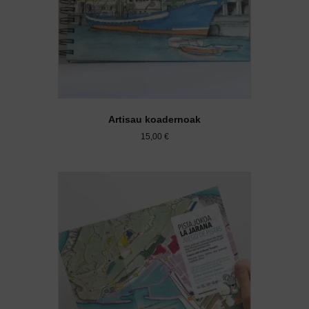
Artisau koadernoak
15,00
€