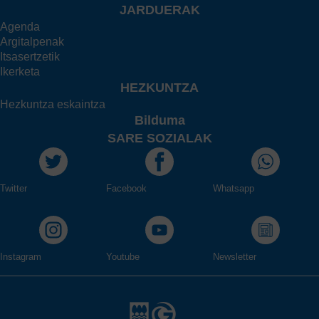
JARDUERAK
Agenda
Argitalpenak
Itsasertzetik
Ikerketa
HEZKUNTZA
Hezkuntza eskaintza
Bilduma
SARE SOZIALAK
Twitter
Facebook
Whatsapp
Instagram
Youtube
Newsletter