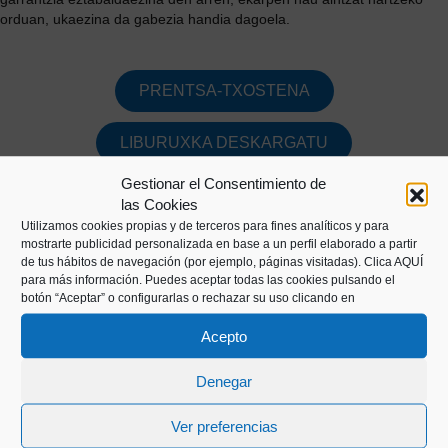
orduan, ukaezina da gabezia handia dagoela.
PRENTSA-TXOSTENA
LIBURUXKA DESKARGATU
Gestionar el Consentimiento de
[soliloquy id="5283"]
las Cookies
Utilizamos cookies propias y de terceros para fines analíticos y para
mostrarte publicidad personalizada en base a un perfil elaborado a partir
de tus hábitos de navegación (por ejemplo, páginas visitadas).
Clica AQUÍ
para más información. Puedes aceptar todas las cookies pulsando el
botón “Aceptar” o configurarlas o rechazar su uso clicando en
Acepto
Denegar
Ver preferencias
Kaiko pasealekua, 24