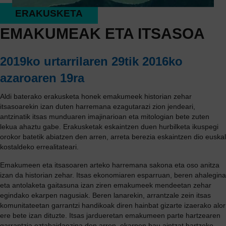
ERAKUSKETA
EMAKUMEAK ETA ITSASOA
2019ko urtarrilaren 29tik 2016ko
azaroaren 19ra
Aldi baterako erakusketa honek emakumeek historian zehar
itsasoarekin izan duten harremana ezagutarazi zion jendeari,
antzinatik itsas munduaren imajinarioan eta mitologian bete zuten
lekua ahaztu gabe. Erakusketak eskaintzen duen hurbilketa ikuspegi
orokor batetik abiatzen den arren, arreta berezia eskaintzen dio euskal
kostaldeko errealitateari.
Emakumeen eta itsasoaren arteko harremana sakona eta oso anitza
izan da historian zehar. Itsas ekonomiaren esparruan, beren ahalegina
eta antolaketa gaitasuna izan ziren emakumeek mendeetan zehar
egindako ekarpen nagusiak. Beren lanarekin, arrantzale zein itsas
komunitateetan garrantzi handikoak diren hainbat gizarte izaerako alor
ere bete izan dituzte. Itsas jardueretan emakumeen parte hartzearen
garrantzia eztabaidaezina den arren, ekarpen hau aintzat hartzeko