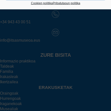
Cookien politika
Pribatutasun politika
20003 Donostia (Gipuzkoa)
+34 943 43 00 51
info@itsasmuseoa.eus
ZURE BISITA
Informazio praktikoa
Taldeak
Familia
Irakasleak
Ikertzailea
ERAKUSKETAK
Oraingoak
Hurrengoak
Iraganekoak
Musealiak