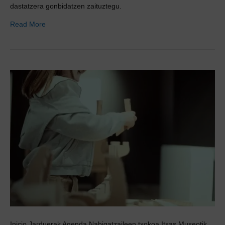
dastatzera gonbidatzen zaituztegu.
Read More
Inicio Jarduerak Agenda Nabigatzaileen txokoa Itsas Museotik