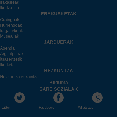
Irakasleak
Ikertzailea
ERAKUSKETAK
Oraingoak
Hurrengoak
Iraganekoak
Musealiak
JARDUERAK
Agenda
Argitalpenak
Itsasertzetik
Ikerketa
HEZKUNTZA
Hezkuntza eskaintza
Bilduma
SARE SOZIALAK
Twitter
Facebook
Whatsapp