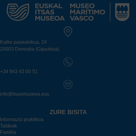
Kaiko pasealekua, 24
20003 Donostia (Gipuzkoa)
+34 943 43 00 51
info@itsasmuseoa.eus
ZURE BISITA
Informazio praktikoa
Taldeak
Familia