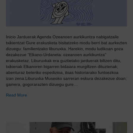
Inicio Jarduerak Agenda Ozeanoen aurkikuntza nabigatzaile
txikientzat Gure erakusketa bisitatzeko modu berri bat aurkezten
dizuegu: familientzako liburuxka. Harekin, modu ludikoan goza
dezakezue “Elkano-Urdaneta: ozeanoen aurkikuntza”
erakusketaz. Liburuxkak era guztietako jarduerak biltzen ditu,
txikienak Elkanoren bigarren bidaiara murgiltzen dituztenak;
abenturaz beteriko espedizioa, itsas historiarako funtsezkoa
izan zena.Liburuxka Museoko sarreran eskura dezakezue doan;
gainera, gogorarazten dizuegu gure…
Read More