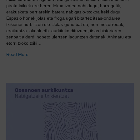
pirata txikiek ere beren lekua izatea nahi dugu, horregatik,
erakusketa berriarekin batera nabigazio-txokoa ireki dugu.
Espazio honek jolas eta froga ugari bitartez itsas-ondarea
txikienei hurbiltzen die. Jolas-gune bat da, non mozorroeak,
eraikuntza-jokoak etb. aurkituko dituzuen, itsas historiaren
zenbait alderdi hobeto ulertzen laguntzen dutenak. Animatu eta
etorri txoko txiki…
Read More