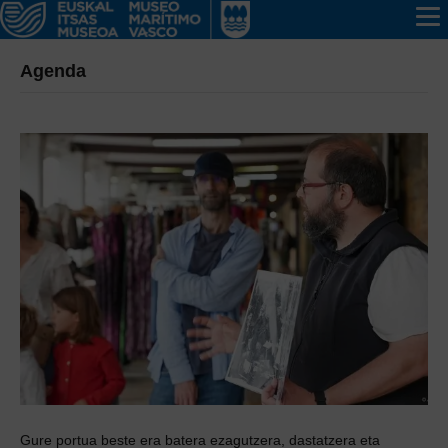
Agenda
Gure portua beste era batera ezagutzera, dastatzera eta